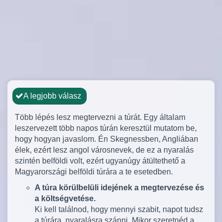
A legjobb válasz
Több lépés lesz megtervezni a túrát. Egy általam
leszervezett több napos túrán keresztül mutatom be,
hogy hogyan javaslom. Én Skegnessben, Angliában
élek, ezért lesz angol városnevek, de ez a nyaralás
szintén belföldi volt, ezért ugyanúgy átültethető a
Magyarországi belföldi túrára a te esetedben.
A túra körülbelüli idejének a megtervezése és
a költségvetése.
Ki kell találnod, hogy mennyi szabit, napot tudsz
a túrára, nyaralásra szánni. Mikor szeretnéd a