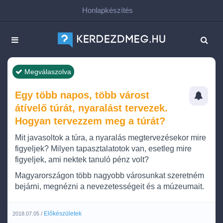
Honlapkészítés
Megválaszolva
Egy több napos, több várost
átívelő túrát, nyaralást tervezek.
Hogyan tervezzem meg a túrát?
Mit javasoltok a túra, a nyaralás megtervezésekor mire
figyeljek? Milyen tapasztalatotok van, esetleg mire
figyeljek, ami nektek tanuló pénz volt?
Magyarországon több nagyobb városunkat szeretném
bejárni, megnézni a nevezetességeit és a múzeumait.
Előkészületek
2018.07.05 /