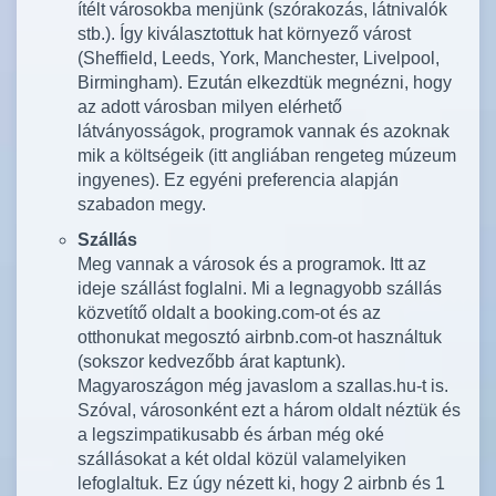
ítélt városokba menjünk (szórakozás, látnivalók
stb.). Így kiválasztottuk hat környező várost
(Sheffield, Leeds, York, Manchester, Livelpool,
Birmingham). Ezután elkezdtük megnézni, hogy
az adott városban milyen elérhető
látványosságok, programok vannak és azoknak
mik a költségeik (itt angliában rengeteg múzeum
ingyenes). Ez egyéni preferencia alapján
szabadon megy.
Szállás
Meg vannak a városok és a programok. Itt az
ideje szállást foglalni. Mi a legnagyobb szállás
közvetítő oldalt a booking.com-ot és az
otthonukat megosztó airbnb.com-ot használtuk
(sokszor kedvezőbb árat kaptunk).
Magyaroszágon még javaslom a szallas.hu-t is.
Szóval, városonként ezt a három oldalt néztük és
a legszimpatikusabb és árban még oké
szállásokat a két oldal közül valamelyiken
lefoglaltuk. Ez úgy nézett ki, hogy 2 airbnb és 1