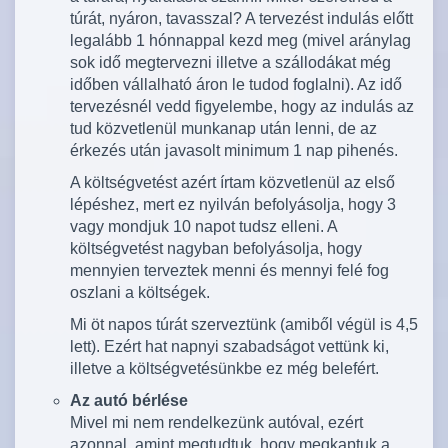
túrát, nyáron, tavasszal? A tervezést indulás előtt
legalább 1 hónnappal kezd meg (mivel aránylag
sok idő megtervezni illetve a szállodákat még
időben vállalható áron le tudod foglalni). Az idő
tervezésnél vedd figyelembe, hogy az indulás az
tud közvetlenül munkanap után lenni, de az
érkezés után javasolt minimum 1 nap pihenés.
A költségvetést azért írtam közvetlenül az első
lépéshez, mert ez nyilván befolyásolja, hogy 3
vagy mondjuk 10 napot tudsz elleni. A
költségvetést nagyban befolyásolja, hogy
mennyien terveztek menni és mennyi felé fog
oszlani a költségek.
Mi öt napos túrát szerveztünk (amiből végül is 4,5
lett). Ezért hat napnyi szabadságot vettünk ki,
illetve a költségvetésünkbe ez még belefért.
Az autó bérlése
Mivel mi nem rendelkezünk autóval, ezért
azonnal, amint megtudtuk, hogy megkaptuk a