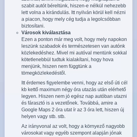
szabit autót béreltünk, hiszen-e nélkül nehezebb
lett volna a kirándulás. Itt nyilván körül kell nézni
a piacon, hogy mely cég tudja a legolcsóbban
biztosítani.
Városok kiválasztása
Ezen a ponton már meg volt, hogy mely napokon
leszünk szabadok és természetesen van autónk
közlekedéshez. Mivel mi autóval mentünk sokkal
kötetlenebbül tudtuk kialakítani, hogy hova
menjünk, hiszen nem függtünk a
tömegközlekedéstől.
Itt érdemes figyelembe venni, hogy az első úti cél
kb kettő maximum négy óra utazás után elérhető
legyen. Hiszen nem jó egész nap autóban utazni
és fárasztó is a vezetőnek. Továbbá, amire a
Google Maps 2 óra utat ír az 3 óra lett, hiszen új
helyen vagy stb. stb.
Az irányvonal az volt, hogy a környező nagyobb
városokat vagy egyéb szempont alapján jónak