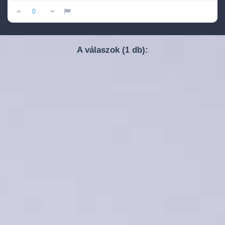
0
A válaszok (
db):
1