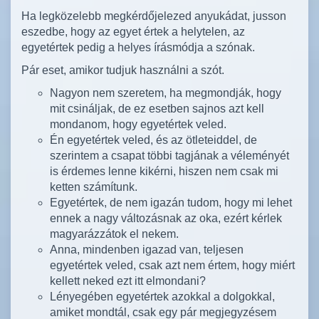
Ha legközelebb megkérdőjelezed anyukádat, jusson
eszedbe, hogy az egyet értek a helytelen, az
egyetértek pedig a helyes írásmódja a szónak.
Pár eset, amikor tudjuk használni a szót.
Nagyon nem szeretem, ha megmondják, hogy
mit csináljak, de ez esetben sajnos azt kell
mondanom, hogy egyetértek veled.
Én egyetértek veled, és az ötleteiddel, de
szerintem a csapat többi tagjának a véleményét
is érdemes lenne kikérni, hiszen nem csak mi
ketten számítunk.
Egyetértek, de nem igazán tudom, hogy mi lehet
ennek a nagy változásnak az oka, ezért kérlek
magyarázzátok el nekem.
Anna, mindenben igazad van, teljesen
egyetértek veled, csak azt nem értem, hogy miért
kellett neked ezt itt elmondani?
Lényegében egyetértek azokkal a dolgokkal,
amiket mondtál, csak egy pár megjegyzésem