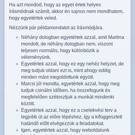
Ha azt mondod, hogy az egyet értek helyes
írásmódnak számít, akkor én sajnos nem mondhatom,
hogy egyetértek veled.
Nézzünk pár példamondatot az írásmódjára.
Néhány dologban egyetértek azzal, amit Martina
mondott, de néhány dologban nem, viszont
teljesen normális, hogy különbözik a
véleményünk.
Egyetértek azzal, hogy ez egy nehéz helyzet, de
meg tudjuk oldani ezt is, mint ahogy eddig
minden mást megoldottunk együtt.
Marcsi jól mondta, egyetértek azzal, hogy meg
tudjuk csinálni időben, ha összefogunk és
megfelelően szétosztjuk a munkát mindenki
között.
Egyetértek azzal, hogy ez a cselekvési terv a
legjobb út az előre lépéshez, így a kifüggesztett
határidő előtt elvégezzük a feladatokat.
Igen, egyetértek azzal, hogy weboldalunk