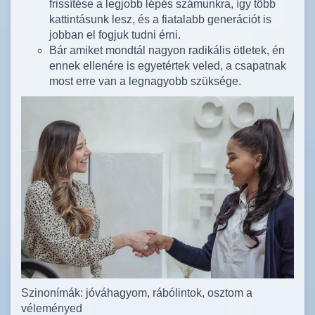
frissítése a legjobb lépés számunkra, így több
kattintásunk lesz, és a fiatalabb generációt is
jobban el fogjuk tudni érni.
Bár amiket mondtál nagyon radikális ötletek, én
ennek ellenére is egyetértek veled, a csapatnak
most erre van a legnagyobb szüksége.
Szinonímák: jóváhagyom, rábólintok, osztom a
véleményed