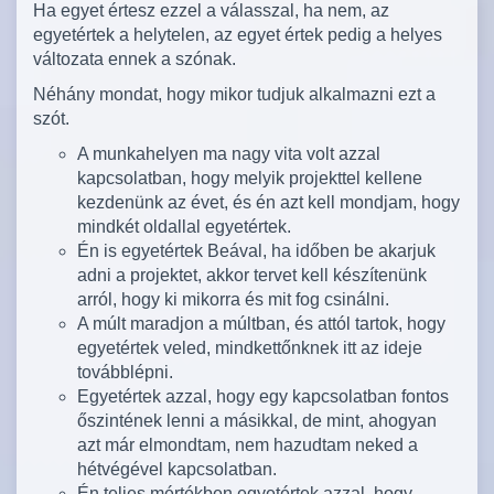
Ha egyet értesz ezzel a válasszal, ha nem, az
egyetértek a helytelen, az egyet értek pedig a helyes
változata ennek a szónak.
Néhány mondat, hogy mikor tudjuk alkalmazni ezt a
szót.
A munkahelyen ma nagy vita volt azzal
kapcsolatban, hogy melyik projekttel kellene
kezdenünk az évet, és én azt kell mondjam, hogy
mindkét oldallal egyetértek.
Én is egyetértek Beával, ha időben be akarjuk
adni a projektet, akkor tervet kell készítenünk
arról, hogy ki mikorra és mit fog csinálni.
A múlt maradjon a múltban, és attól tartok, hogy
egyetértek veled, mindkettőnknek itt az ideje
továbblépni.
Egyetértek azzal, hogy egy kapcsolatban fontos
őszintének lenni a másikkal, de mint, ahogyan
azt már elmondtam, nem hazudtam neked a
hétvégével kapcsolatban.
Én teljes mértékben egyetértek azzal, hogy