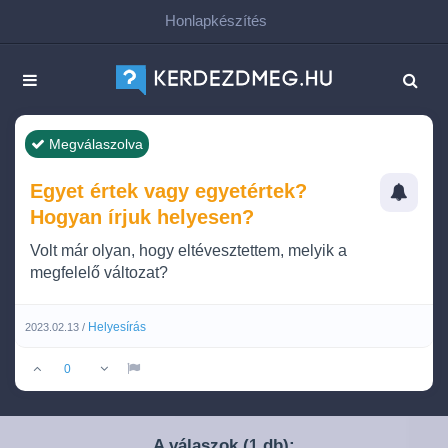
Honlapkészítés
Megválaszolva
Egyet értek vagy egyetértek?
Hogyan írjuk helyesen?
Volt már olyan, hogy eltévesztettem, melyik a
megfelelő változat?
Helyesírás
2023.02.13 /
0
A válaszok (
db):
1