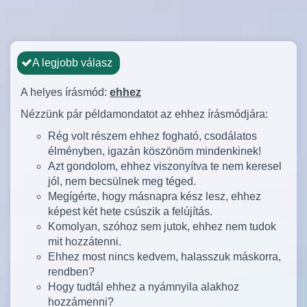
A legjobb válasz
A helyes írásmód:
ehhez
Nézzünk pár példamondatot az ehhez írásmódjára:
Rég volt részem ehhez fogható, csodálatos
élményben, igazán köszönöm mindenkinek!
Azt gondolom, ehhez viszonyítva te nem keresel
jól, nem becsülnek meg téged.
Megígérte, hogy másnapra kész lesz, ehhez
képest két hete csúszik a felújítás.
Komolyan, szóhoz sem jutok, ehhez nem tudok
mit hozzátenni.
Ehhez most nincs kedvem, halasszuk máskorra,
rendben?
Hogy tudtál ehhez a nyámnyila alakhoz
hozzámenni?