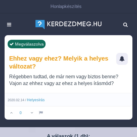
Honlapkészítés
Megválaszolva
Ehhez vagy ehez? Melyik a helyes
változat?
Régebben tudtad, de már nem vagy biztos benne?
Vajon az ehhez vagy az ehez a helyes írásmód?
Helyesírás
2020.02.14 /
0
A válaszok (
db):
1