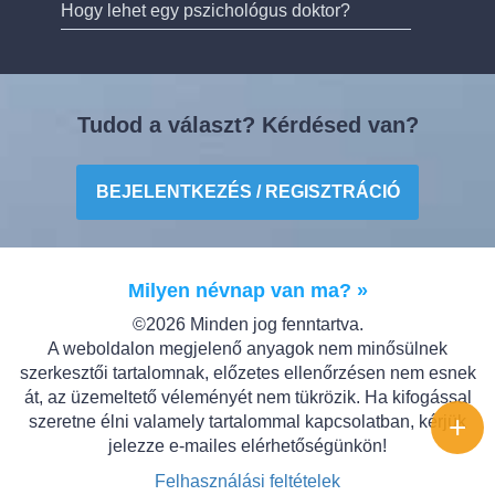
Hogy lehet egy pszichológus doktor?
Tudod a választ? Kérdésed van?
BEJELENTKEZÉS / REGISZTRÁCIÓ
Milyen névnap van ma? »
©2026 Minden jog fenntartva.
A weboldalon megjelenő anyagok nem minősülnek
szerkesztői tartalomnak, előzetes ellenőrzésen nem esnek
át, az üzemeltető véleményét nem tükrözik. Ha kifogással
+
szeretne élni valamely tartalommal kapcsolatban, kérjük
jelezze e-mailes elérhetőségünkön!
Felhasználási feltételek