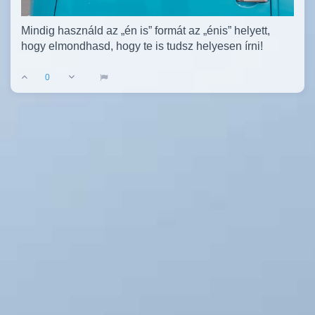
Mindig használd az „én is” formát az „énis” helyett,
hogy elmondhasd, hogy te is tudsz helyesen írni!
0