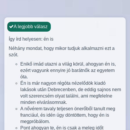
A legjobb válasz
Így írd helyesen: én is
Néhány mondat, hogy mikor tudjuk alkalmazni ezt a
szót.
Enikő imád utazni a világ körül, ahogyan én is,
ezért vagyunk ennyire jó barátnők az egyetem
óta.
Én is már nagyon régóta nézelődök kiadó
lakások után Debrecenben, de eddig sajnos nem
volt szerencsém olyat találni, ami megfelelne
minden elvárásomnak.
A nővérem tavaly teljesen önerőből tanult meg
franciául, és idén úgy döntöttem, hogy én is
megpróbálom.
Pont ahogyan te, én is csak a meleg időt