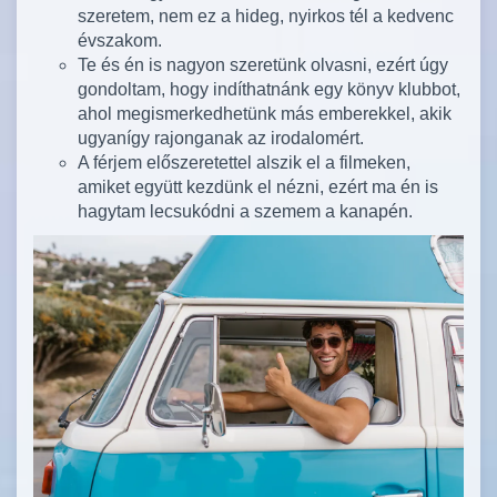
szeretem, nem ez a hideg, nyirkos tél a kedvenc
évszakom.
Te és én is nagyon szeretünk olvasni, ezért úgy
gondoltam, hogy indíthatnánk egy könyv klubbot,
ahol megismerkedhetünk más emberekkel, akik
ugyanígy rajonganak az irodalomért.
A férjem előszeretettel alszik el a filmeken,
amiket együtt kezdünk el nézni, ezért ma én is
hagytam lecsukódni a szemem a kanapén.