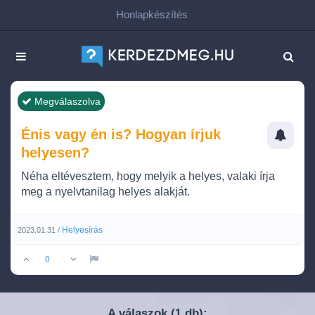
Honlapkészítés
Megválaszolva
Énis vagy én is? Hogyan írjuk
helyesen?
Néha eltévesztem, hogy melyik a helyes, valaki írja
meg a nyelvtanilag helyes alakját.
Helyesírás
2023.01.31 /
0
A válaszok (
db):
1