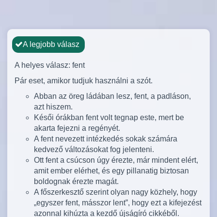
A legjobb válasz
A helyes válasz: fent
Pár eset, amikor tudjuk használni a szót.
Abban az öreg ládában lesz, fent, a padláson,
azt hiszem.
Késői órákban fent volt tegnap este, mert be
akarta fejezni a regényét.
A fent nevezett intézkedés sokak számára
kedvező változásokat fog jelenteni.
Ott fent a csúcson úgy érezte, már mindent elért,
amit ember elérhet, és egy pillanatig biztosan
boldognak érezte magát.
A főszerkesztő szerint olyan nagy közhely, hogy
„egyszer fent, másszor lent”, hogy ezt a kifejezést
azonnal kihúzta a kezdő újságíró cikkéből.