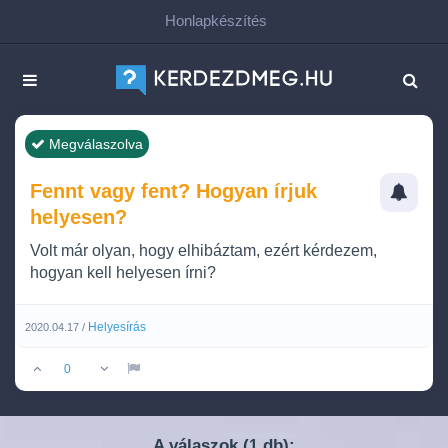
Honlapkészítés
Megválaszolva
Fennt vagy fent? Hogyan írjuk
helyesen?
Volt már olyan, hogy elhibáztam, ezért kérdezem,
hogyan kell helyesen írni?
Helyesírás
2020.04.17 /
0
A válaszok (
db):
1