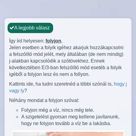
A legjobb válasz
Így írd helyesen:
folyjon
.
Jelen esetben a folyik igéhez akarjuk hozzákapcsolni
a felszólító mód jelét, mely általában (de nem mindig)
j-alakban kapcsolódik a szótövekhez. Ennek
következtében E/3-ban felszólító mód esetéb a folyik
igéből a folyjon lesz és nem a follyon.
Kattints ide, ha tudni szeretnéd a többi szónál is,
hogy j
vagy ly
?
Néhány mondat a folyjon szóval:
Folyjon még a víz, nincs még tele.
A szigetelést gyorsan meg kellene javítanunk,
hogy ne folyjon tovább a víz be a lakásba.