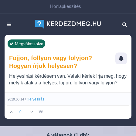
Honlapkészítés
Megválaszolva
Fojjon, follyon vagy folyjon?
Hogyan írjuk helyesen?
Helyesírási kérdésem van. Valaki kérlek írja meg, hogy
melyik alakja a helyes: fojjon, follyon vagy folyjon?
Helyesírás
2019.06.14 /
0
A válaszok (
db):
1