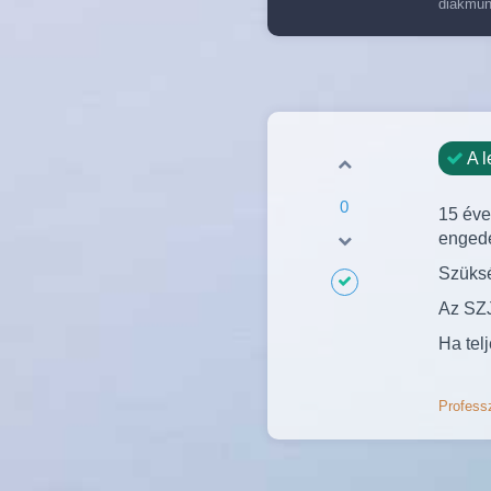
diákmu
A l
0
15 éve
engedé
Szüksé
Az SZJ
Ha tel
Professz