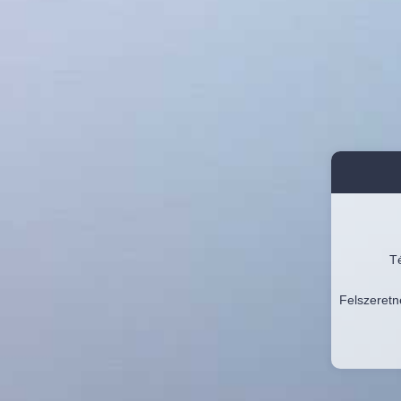
Té
Felszeretn