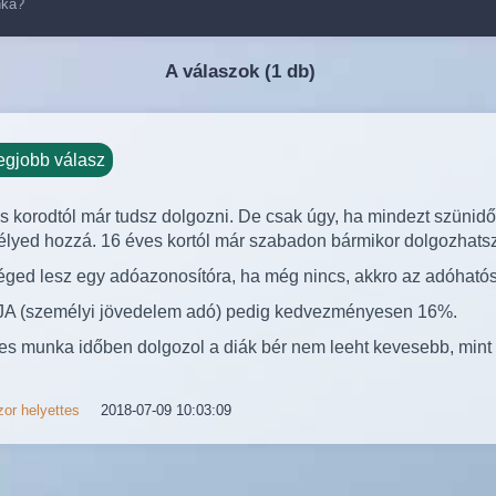
nka?
A válaszok (
1 db)
egjobb válasz
s korodtól már tudsz dolgozni. De csak úgy, ha mindezt szünidő
lyed hozzá. 16 éves kortól már szabadon bármikor dolgozhatsz
ged lesz egy adóazonosítóra, ha még nincs, akkro az adóhatósá
A (személyi jövedelem adó) pedig kedvezményesen 16%.
jes munka időben dolgozol a diák bér nem leeht kevesebb, mint 
or helyettes
2018-07-09 10:03:09