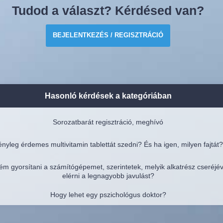
Tudod a választ? Kérdésed van?
BEJELENTKEZÉS / REGISZTRÁCIÓ
Hasonló kérdések a kategóriában
Sorozatbarát regisztráció, meghívó
nyleg érdemes multivitamin tablettát szedni? És ha igen, milyen fajtát?
ém gyorsítani a számítógépemet, szerintetek, melyik alkatrész cseréjé
elérni a legnagyobb javulást?
Hogy lehet egy pszichológus doktor?