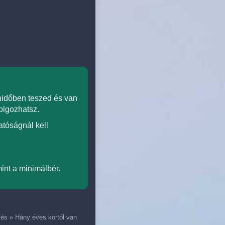
nidőben teszed és van
olgozhatsz.
tóságnál kell
int a minimálbér.
tés
»
Hány éves kortól van