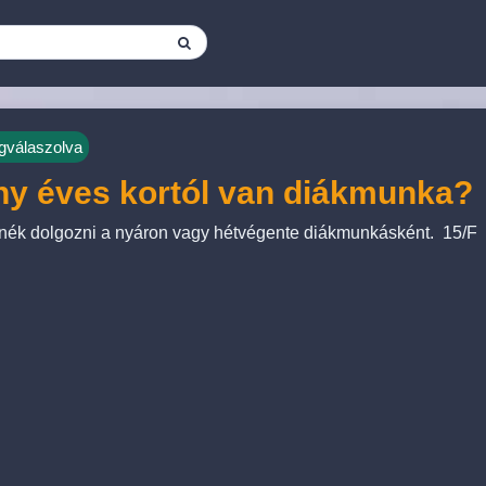
válaszolva
y éves kortól van diákmunka?
nék dolgozni a nyáron vagy hétvégente diákmunkásként. 15/F