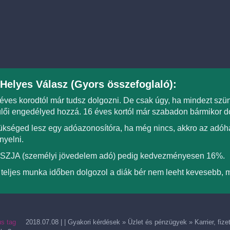
Helyes Válasz (Gyors összefoglaló):
éves korodtól már tudsz dolgozni. De csak úgy, ha mindezt szü
lői engedélyed hozzá. 16 éves kortól már szabadon bármikor d
kséged lesz egy adóazonosítóra, ha még nincs, akkro az adóha
nyelni.
 SZJA (személyi jövedelem adó) pedig kedvezményesen 16%.
teljes munka időben dolgozol a diák bér nem leeht kevesebb, m
us tag
2018.07.08
| |
Gyakori kérdések
»
Üzlet és pénzügyek
»
Karrier, fize