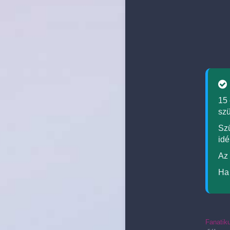
15 
szü
Szü
idé
Az
Ha 
Fanatik