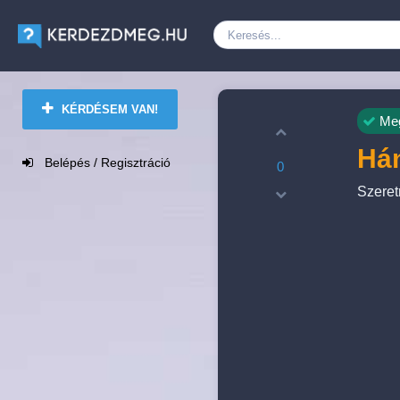
KÉRDÉSEM VAN!
Meg
Hán
Belépés / Regisztráció
0
Szeret