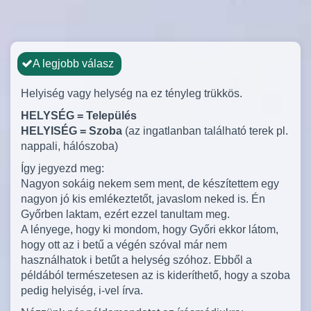
A legjobb válasz
Helyiség vagy helység na ez tényleg trükkös.
HELYSÉG = Település
HELYISÉG = Szoba
(az ingatlanban található terek pl.
nappali, hálószoba)
Így jegyezd meg:
Nagyon sokáig nekem sem ment, de készítettem egy
nagyon jó kis emlékeztetőt, javaslom neked is. Én
Győrben laktam, ezért ezzel tanultam meg.
A lényege, hogy ki mondom, hogy Győri ekkor látom,
hogy ott az i betű a végén szóval már nem
használhatok i betűt a helység szóhoz. Ebből a
példából természetesen az is kideríthető, hogy a szoba
pedig helyiség, i-vel írva.