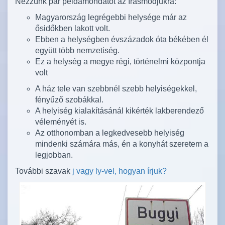
Nézzünk pár példamondatot az írásmódjukra:
Magyarország legrégebbi helysége már az
ősidőkben lakott volt.
Ebben a helységben évszázadok óta békében él
együtt több nemzetiség.
Ez a helység a megye régi, történelmi központja
volt
A ház tele van szebbnél szebb helyiségekkel,
fényűző szobákkal.
A helyiség kialakításánál kikérték lakberendező
véleményét is.
Az otthonomban a legkedvesebb helyiség
mindenki számára más, én a konyhát szeretem a
legjobban.
További szavak
j vagy ly-vel, hogyan írjuk?