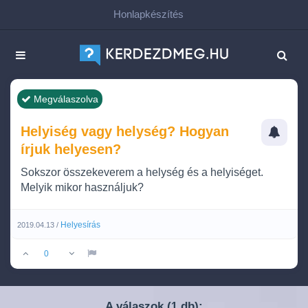
Honlapkészítés
Megválaszolva
Helyiség vagy helység? Hogyan
írjuk helyesen?
Sokszor összekeverem a helység és a helyiséget.
Melyik mikor használjuk?
Helyesírás
2019.04.13 /
0
A válaszok (
db):
1