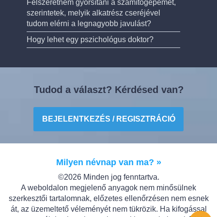
Felszeretném gyorsítani a számítógépemet,
szerintetek, melyik alkatrész cseréjével
tudom elérni a legnagyobb javulást?
Hogy lehet egy pszichológus doktor?
Tudod a választ? Kérdésed van?
BEJELENTKEZÉS / REGISZTRÁCIÓ
Milyen névnap van ma? »
©2026 Minden jog fenntartva.
A weboldalon megjelenő anyagok nem minősülnek
szerkesztői tartalomnak, előzetes ellenőrzésen nem esnek
át, az üzemeltető véleményét nem tükrözik. Ha kifogással