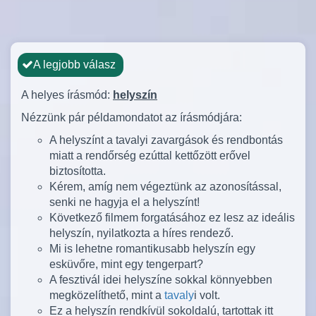
A legjobb válasz
A helyes írásmód:
helyszín
Nézzünk pár példamondatot az írásmódjára:
A helyszínt a tavalyi zavargások és rendbontás
miatt a rendőrség ezúttal kettőzött erővel
biztosította.
Kérem, amíg nem végeztünk az azonosítással,
senki ne hagyja el a helyszínt!
Következő filmem forgatásához ez lesz az ideális
helyszín, nyilatkozta a híres rendező.
Mi is lehetne romantikusabb helyszín egy
esküvőre, mint egy tengerpart?
A fesztivál idei helyszíne sokkal könnyebben
megközelíthető, mint a
tavaly
i volt.
Ez a helyszín rendkívül sokoldalú, tartottak itt