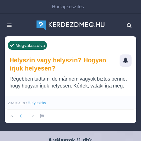
Honlapkészítés
Megválaszolva
Helyszín vagy helyszin? Hogyan
írjuk helyesen?
Régebben tudtam, de már nem vagyok biztos benne,
hogy hogyan írjuk helyesen. Kérlek, valaki írja meg.
Helyesírás
2020.03.19 /
0
A válaszok (
db):
1