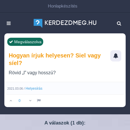
Honlapkészítés
Megválaszolva
Hogyan írjuk helyesen? Siel vagy
síel?
Rövid „I” vagy hosszú?
Helyesírás
2021.03.06 /
0
A válaszok (
db):
1