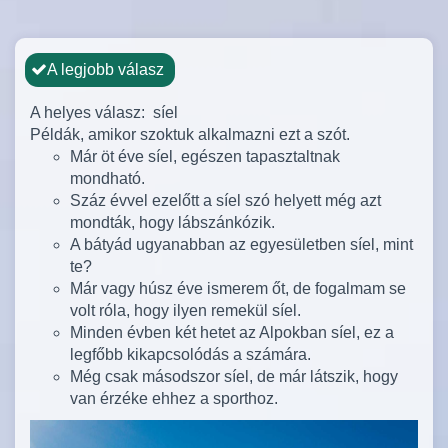
A legjobb válasz
A helyes válasz: síel
Példák, amikor szoktuk alkalmazni ezt a szót.
Már öt éve síel, egészen tapasztaltnak
mondható.
Száz évvel ezelőtt a síel szó helyett még azt
mondták, hogy lábszánkózik.
A bátyád ugyanabban az egyesületben síel, mint
te?
Már vagy húsz éve ismerem őt, de fogalmam se
volt róla, hogy ilyen remekül síel.
Minden évben két hetet az Alpokban síel, ez a
legfőbb kikapcsolódás a számára.
Még csak másodszor síel, de már látszik, hogy
van érzéke ehhez a sporthoz.