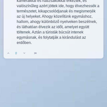
kamerákkal és hátizsákokkal érkeztek, és
valószínűleg azért jöttek ide, hogy élvezhessék a
természetet, kikapcsolódjanak és megismerjék
az új helyeket. Ahogy közelítünk egymáshoz,
hallom, ahogy különböző nyelveken beszélnek,
és láthatóan élvezik az időt, amelyet együtt
töltenek. Aztán a túristák búcsút intenek
egymásnak, és folytatják a kirándulást az
erdőben.
0