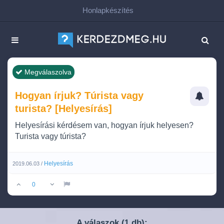
Honlapkészítés
Megválaszolva
Hogyan írjuk? Túrista vagy
turista? [Helyesírás]
Helyesírási kérdésem van, hogyan írjuk helyesen?
Turista vagy túrista?
Helyesírás
2019.06.03 /
0
A válaszok (
db):
1