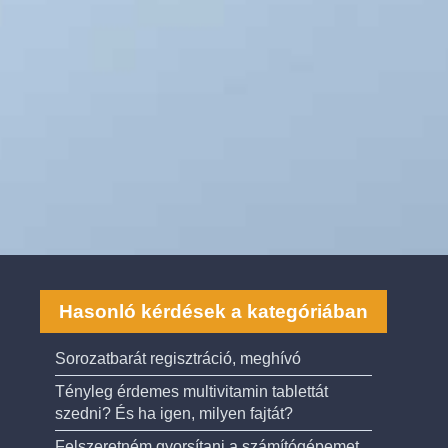
Hasonló kérdések a kategóriában
Sorozatbarát regisztráció, meghívó
Tényleg érdemes multivitamin tablettát
szedni? És ha igen, milyen fajtát?
Felszeretném gyorsítani a számítógépemet,