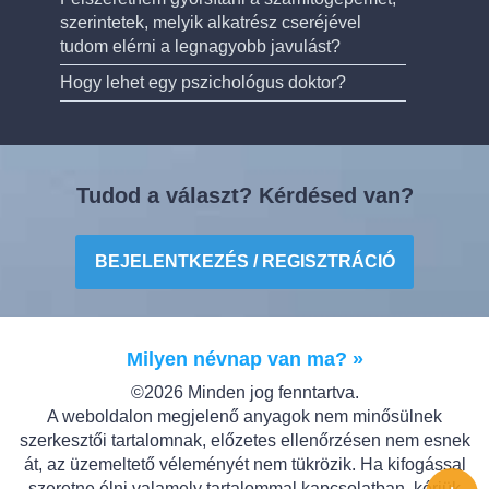
szerintetek, melyik alkatrész cseréjével
tudom elérni a legnagyobb javulást?
Hogy lehet egy pszichológus doktor?
Tudod a választ? Kérdésed van?
BEJELENTKEZÉS / REGISZTRÁCIÓ
Milyen névnap van ma? »
©2026 Minden jog fenntartva.
A weboldalon megjelenő anyagok nem minősülnek
szerkesztői tartalomnak, előzetes ellenőrzésen nem esnek
át, az üzemeltető véleményét nem tükrözik. Ha kifogással
szeretne élni valamely tartalommal kapcsolatban, kérjük