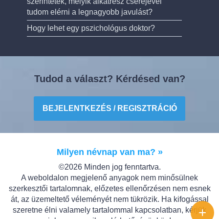
szerintetek, melyik alkatrész cseréjével
tudom elérni a legnagyobb javulást?
Hogy lehet egy pszichológus doktor?
Tudod a választ? Kérdésed van?
BEJELENTKEZÉS / REGISZTRÁCIÓ
Milyen névnap van ma? »
©2026 Minden jog fenntartva.
A weboldalon megjelenő anyagok nem minősülnek
szerkesztői tartalomnak, előzetes ellenőrzésen nem esnek
át, az üzemeltető véleményét nem tükrözik. Ha kifogással
+
szeretne élni valamely tartalommal kapcsolatban, kérjük