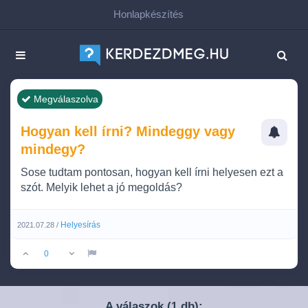
Honlapkészítés
Megválaszolva
Hogyan kell írni? Mindeggy vagy
mindegy?
Sose tudtam pontosan, hogyan kell írni helyesen ezt a
szót. Melyik lehet a jó megoldás?
Helyesírás
2021.07.28 /
0
A válaszok (
db):
1