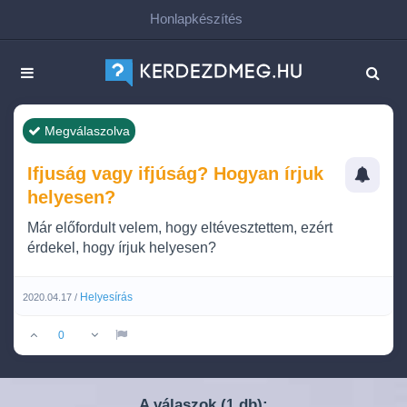
Honlapkészítés
Megválaszolva
Ifjuság vagy ifjúság? Hogyan írjuk
helyesen?
Már előfordult velem, hogy eltévesztettem, ezért
érdekel, hogy írjuk helyesen?
Helyesírás
2020.04.17 /
0
A válaszok (
db):
1