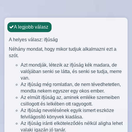
A legjobb válasz
A helyes válasz: ifjúság
Néhány mondat, hogy mikor tudjuk alkalmazni ezt a
szót.
Azt mondják, létezik az ifjúság kék madara, de
valójában senki se látta, és senki se tudja, merre
van.
Az ifjúság még romlatlan, de nem tévedhetetlen,
mondta nekem egyszer egy okos ember.
Az elmúlt ifjúság az, aminek emléke szemeiben
csillogott és lelkében ott ragyogott.
Az ifjúság nevelésének egyik ismert eszköze
felvilágosító könyvek kiadása.
Az ifjúság iránti elköteleződés nélkül aligha lehet
valaki igazán jó tanár.