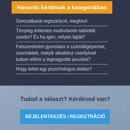
Hasonló kérdések a kategóriában
Sorozatbarát regisztráció, meghívó
Tényleg érdemes multivitamin tablettát
szedni? És ha igen, milyen fajtát?
Felszeretném gyorsítani a számítógépemet,
szerintetek, melyik alkatrész cseréjével
tudom elérni a legnagyobb javulást?
Hogy lehet egy pszichológus doktor?
Tudod a választ? Kérdésed van?
BEJELENTKEZÉS / REGISZTRÁCIÓ