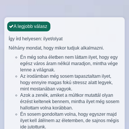
A legjobb válasz
Így írd helyesen: ilyet/olyat
Néhány mondat, hogy mikor tudjuk alkalmazni.
Én még soha életben nem láttam ilyet, hogy egy
egész város áram nélkül maradjon, mintha vége
lenne a világnak.
Az irodámban még sosem tapasztaltam ilyet,
hogy ennyire magas fokú stressz alatt legyek,
mint mostanában vagyok.
Azok a zenék, amiket a múltkor mutattál olyan
érzést keltenek bennem, mintha ilyet még sosem
hallottam volna korábban.
Én sosem gondoltam volna, hogy egyszer majd
ilyet kell átélnem az életemben, de sajnos mégis
ide jutottunk.