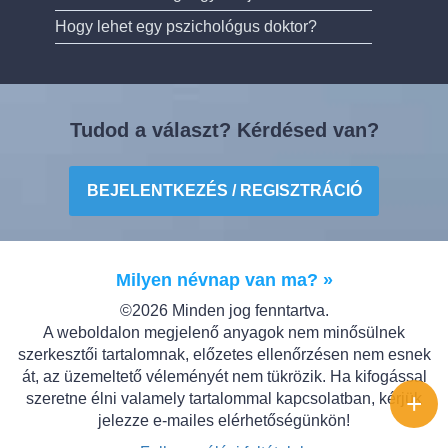
Hogy lehet egy pszichológus doktor?
Tudod a választ? Kérdésed van?
BEJELENTKEZÉS / REGISZTRÁCIÓ
Milyen névnap van ma? »
©2026 Minden jog fenntartva.
A weboldalon megjelenő anyagok nem minősülnek
szerkesztői tartalomnak, előzetes ellenőrzésen nem esnek
át, az üzemeltető véleményét nem tükrözik. Ha kifogással
+
szeretne élni valamely tartalommal kapcsolatban, kérjük
jelezze e-mailes elérhetőségünkön!