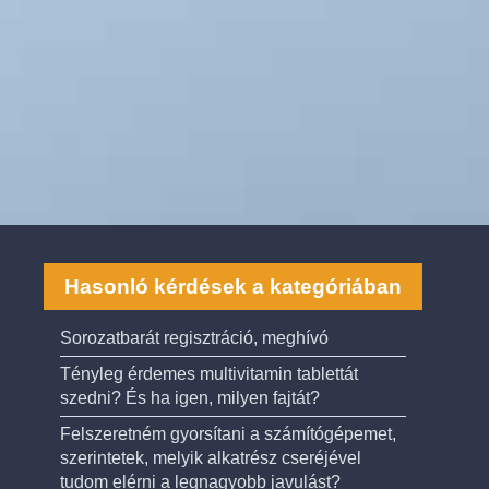
Hasonló kérdések a kategóriában
Sorozatbarát regisztráció, meghívó
Tényleg érdemes multivitamin tablettát
szedni? És ha igen, milyen fajtát?
Felszeretném gyorsítani a számítógépemet,
szerintetek, melyik alkatrész cseréjével
tudom elérni a legnagyobb javulást?