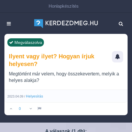
Honlapkészítés
Megválaszolva
Ilyent vagy ilyet? Hogyan írjuk
helyesen?
Megtörtént már velem, hogy összekevertem, melyik a
helyes alakja?
Helyesírás
2023.04.09 /
0
A válaszok (
db):
1