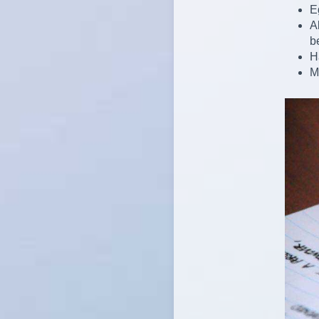
E
A
b
H
M