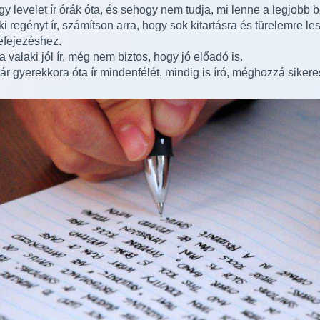
gy levelet ír órák óta, és sehogy nem tudja, mi lenne a legjobb b
ki regényt ír, számítson arra, hogy sok kitartásra és türelemre l
efejezéshez.
a valaki jól ír, még nem biztos, hogy jó előadó is.
ár gyerekkora óta ír mindenfélét, mindig is író, méghozzá sikeres 