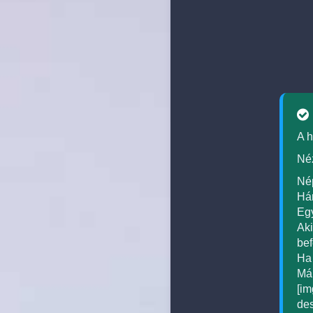
A h
Néz
Nép
Hár
Egy
Aki
bef
Ha 
Már
[im
des