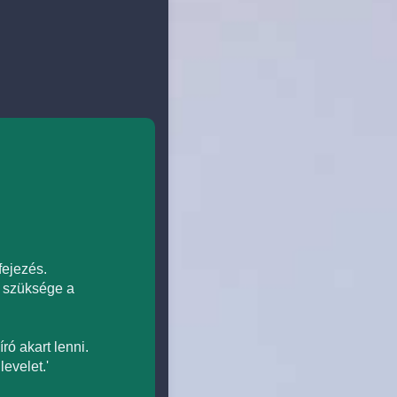
fejezés.
sz szüksége a
ró akart lenni.
evelet.'