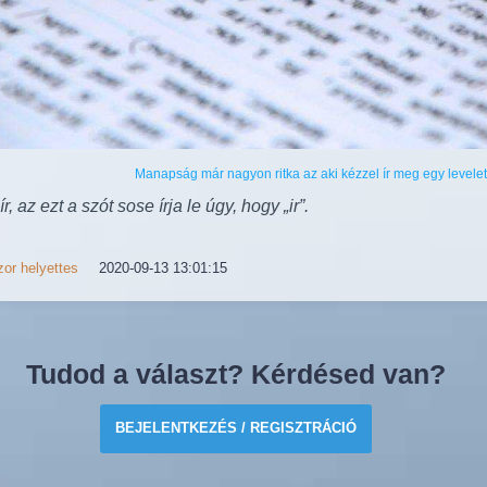
Manapság már nagyon ritka az aki kézzel ír meg egy levelet
 ír, az ezt a szót sose írja le úgy, hogy „ir”.
or helyettes
2020-09-13 13:01:15
Tudod a választ? Kérdésed van?
BEJELENTKEZÉS / REGISZTRÁCIÓ