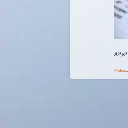
Aki jól
Professz