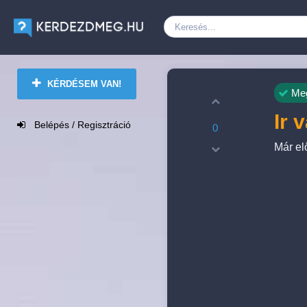
KÉRDÉSEM VAN!
Meg
Ir 
Belépés / Regisztráció
0
Már el