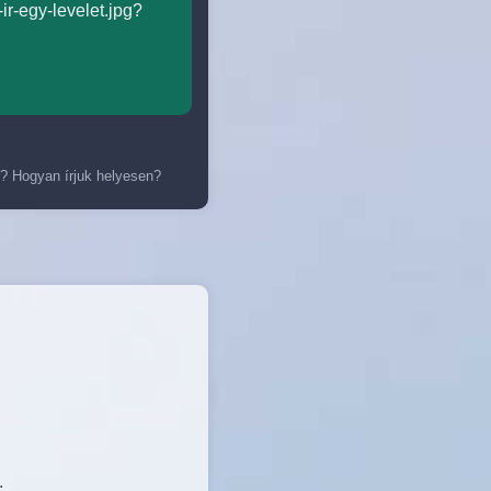
ir-egy-levelet.jpg?
ír? Hogyan írjuk helyesen?
.