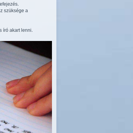
efejezés.
esz szüksége a
író akart lenni.