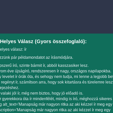
Helyes Válasz (Gyors összefoglaló):
elyes válasz: ír
zünk pár példamondatot az írásmódjára.
szerű író, szinte bármit ír, abból kasszasiker lesz.
om éve újságíró, rendszeresen ír nagy, országos napilapokba.
 levelet ír órák óta, és sehogy nem tudja, mi lenne a legjobb be
 regényt ír, számítson arra, hogy sok kitartásra és türelemre le
ejezéshez.
valaki jól ír, még nem biztos, hogy jó előadó is.
 gyerekkora óta ír mindenfélét, mindig is író, méghozzá sikeres í
g alt_text='Manapság már nagyon ritka az aki kézzel ír meg egy l
cription='Manapság már nagyon ritka az aki kézzel ír meg egy