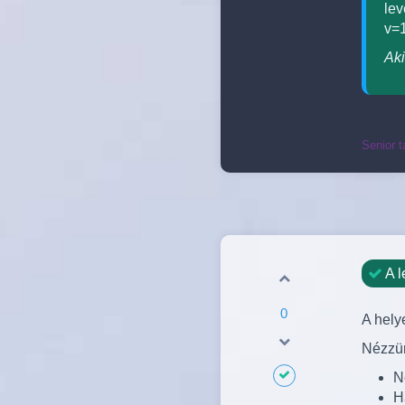
lev
v=
Aki
Senior t
A l
0
A helye
Nézzün
N
H