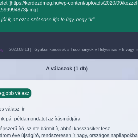
elet.']https://kerdezdmeg.hu/wp-content/uploads/2020/09/kezzel-
1599994873[/img]
 jól ír, az ezt a szót sose írja le úgy, hogy "ir".
ag
2020.09.13
| |
Gyakori kérdések
»
Tudományok
»
Helyesírás
»
Ir vagy 
A válaszok (
1 db)
egjobb válasz
s válasz: ír
k pár példamondatot az írásmódjára.
épszerű író, szinte bármit ír, abból kasszasiker lesz.
árom éve újságíró, rendszeresen ír nagy, országos napilapokba