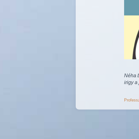
Néha b
irigy a 
Professz