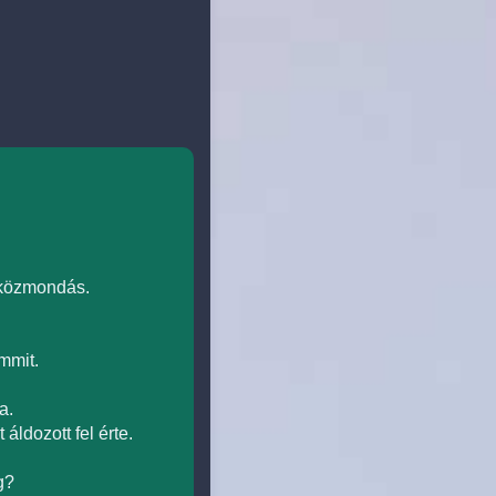
a közmondás.
mmit.
a.
ldozott fel érte.
g?