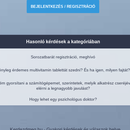
BEJELENTKEZÉS / REGISZTRÁCIÓ
Hasonló kérdések a kategóriában
Sorozatbarát regisztráció, meghívó
nyleg érdemes multivitamin tablettát szedni? És ha igen, milyen fajtát?
ém gyorsítani a számítógépemet, szerintetek, melyik alkatrész cseréjé
elérni a legnagyobb javulást?
Hogy lehet egy pszichológus doktor?
Kerdezdmeg.hu - Gyakori kérdések és válaszok helye