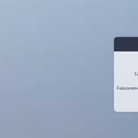
Té
Felszeretn