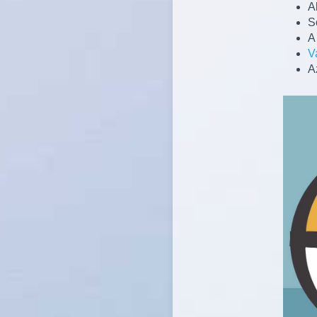
A
S
A
V
A