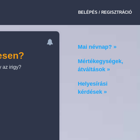
BELÉPÉS / REGISZTRÁCIÓ
Mai névnap? »
yesen?
Mértékegységek,
 az irigy?
átváltások »
Helyesírási
kérdések »