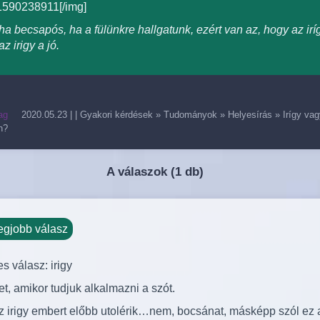
1590238911[/img]
a becsapós, ha a fülünkre hallgatunk, ezért van az, hogy az irí
az irigy a jó.
ag
2020.05.23
| |
Gyakori kérdések
»
Tudományok
»
Helyesírás
»
Irígy vag
n?
A válaszok (
1 db)
egjobb válasz
s válasz: irigy
et, amikor tudjuk alkalmazni a szót.
z irigy embert előbb utolérik…nem, bocsánat, másképp szól ez