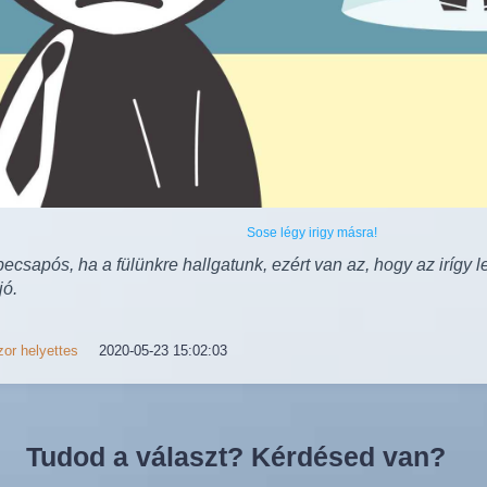
Sose légy irigy másra!
ecsapós, ha a fülünkre hallgatunk, ezért van az, hogy az irígy l
jó.
or helyettes
2020-05-23 15:02:03
Tudod a választ? Kérdésed van?