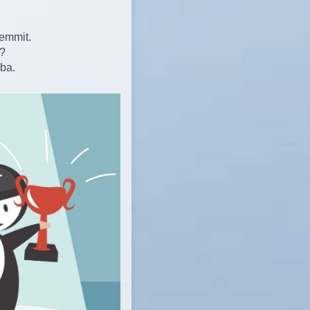
emmit.
k?
ába.