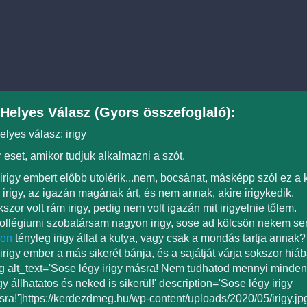
Helyes Válasz (Gyors összefoglaló):
elyes válasz: irigy
 eset, amikor tudjuk alkalmazni a szót.
irigy embert előbb utolérik...nem, bocsánat, másképp szól ez 
 irigy, az igazán magának árt, és nem annak, akire irigykedik.
szor volt rám irigy, pedig nem volt igazán mit irigyelnie tőlem.
ollégiumi szobatársam nagyon irigy, sose ad kölcsön nekem se
jon
tényleg irigy állat a kutya, vagy csak a mondás tartja annak?
irigy ember a más sikerét bánja, és a sajátját várja sokszor hiáb
g alt_text='Sose légy irigy másra! Nem tudhatod mennyi mindent á
y állhatatos és neked is sikerül!' description='Sose légy irigy
ra!']https://kerdezdmeg.hu/wp-content/uploads/2020/05/irigy.jp