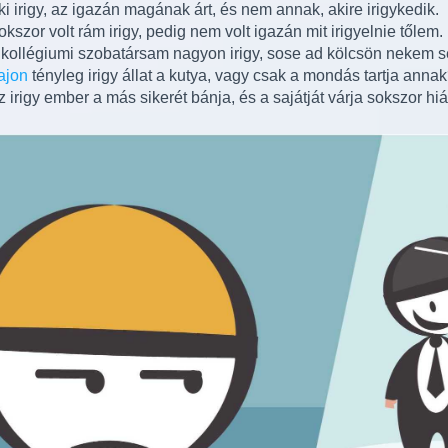
ki irigy, az igazán magának árt, és nem annak, akire irigykedik.
okszor volt rám irigy, pedig nem volt igazán mit irigyelnie tőlem.
 kollégiumi szobatársam nagyon irigy, sose ad kölcsön nekem s
ajon
tényleg irigy állat a kutya, vagy csak a mondás tartja anna
z irigy ember a más sikerét bánja, és a sajátját várja sokszor hi