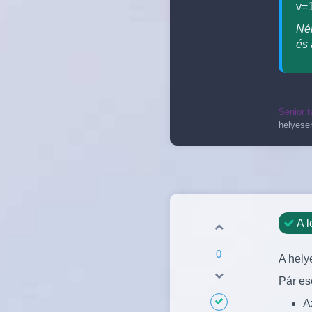
v=
Néh
és 
Senior t
helyese
A l
0
A helye
Pár es
A