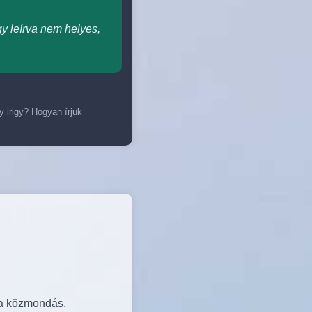
gy leírva nem helyes,
y irigy? Hogyan írjuk
 a közmondás.