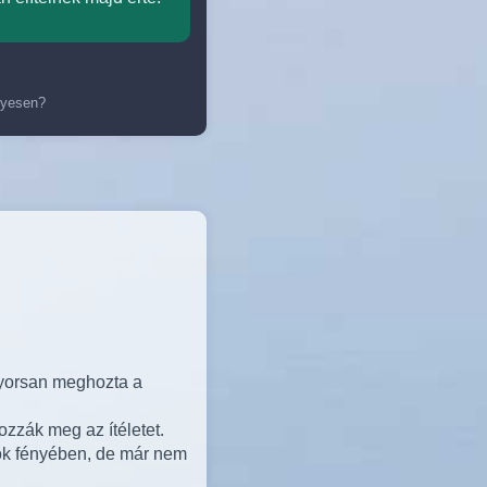
elyesen?
 gyorsan meghozta a
ozzák meg az ítéletet.
kok fényében, de már nem