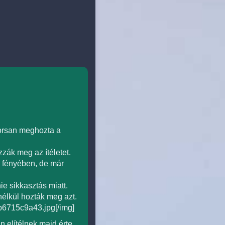
yorsan meghozta a
zák meg az ítéletet.
k fényében, de már
ie sikkasztás miatt.
nélkül hozták meg azt.
b6715c9a43.jpg[/img]
 elítélnek majd érte.