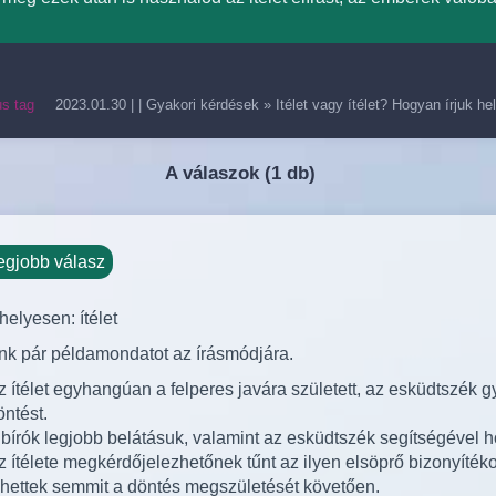
us tag
2023.01.30
| |
Gyakori kérdések
»
Itélet vagy ítélet? Hogyan írjuk h
A válaszok (
1 db)
egjobb válasz
 helyesen: ítélet
k pár példamondatot az írásmódjára.
z ítélet egyhangúan a felperes javára született, az esküdtszék
öntést.
 bírók legjobb belátásuk, valamint az esküdtszék segítségével h
z ítélete megkérdőjelezhetőnek tűnt az ilyen elsöprő bizonyíté
ehettek semmit a döntés megszületését követően.