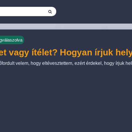
válaszolva
let vagy ítélet? Hogyan írjuk he
őfordult velem, hogy eltévesztettem, ezért érdekel, hogy írjuk h