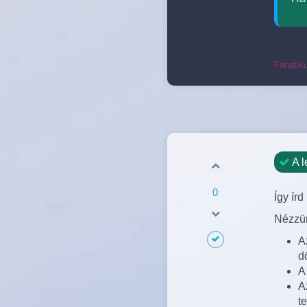
Fanatik
A l
0
Így írd
Nézzün
A
d
A
A
t