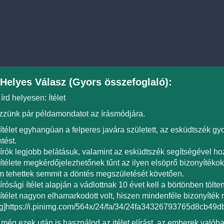
Helyes Válasz (Gyors összefoglaló):
 írd helyesen: ítélet
zünk pár példamondatot az írásmódjára.
ítélet egyhangúan a felperes javára született, az esküdtszék g
tést.
írók legjobb belátásuk, valamint az esküdtszék segítségével hoz
ítélete megkérdőjelezhetőnek tűnt az ilyen elsöprő bizonyítéko
 tehettek semmit a döntés megszületését követően.
írósági ítélet alapján a vádlottnak 10 évet kell a börtönben tölten
ítélet nagyon elhamarkodott volt, hiszen mindenféle bizonyíték 
g]https://i.pinimg.com/564x/24/fa/34/24fa34326793765d8cb49d
még ezek után is használod az itélet elírást, az emberek valóban