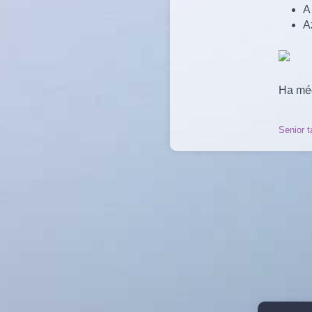
A 
A
Ha még
Senior t