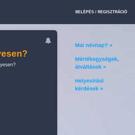
BELÉPÉS / REGISZTRÁCIÓ
Mai névnap? »
lyesen?
Mértékegységek,
elyesen?
átváltások »
Helyesírási
kérdések »