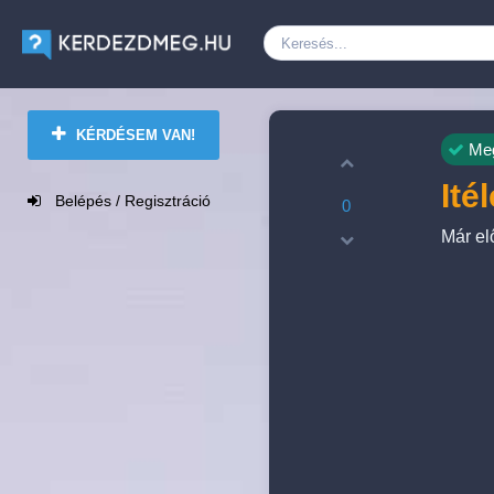
KÉRDÉSEM VAN!
Meg
Ité
Belépés / Regisztráció
0
Már el