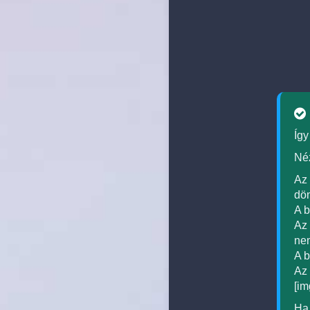
Így
Néz
Az 
dön
A b
Az 
nem
A b
Az 
[im
Ha 