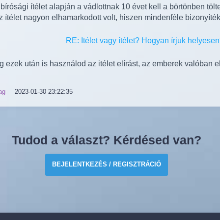
bírósági ítélet alapján a vádlottnak 10 évet kell a börtönben tölt
z ítélet nagyon elhamarkodott volt, hiszen mindenféle bizonyíték
 ezek után is használod az itélet elírást, az emberek valóban el
ag
2023-01-30 23:22:35
Tudod a választ? Kérdésed van?
BEJELENTKEZÉS / REGISZTRÁCIÓ