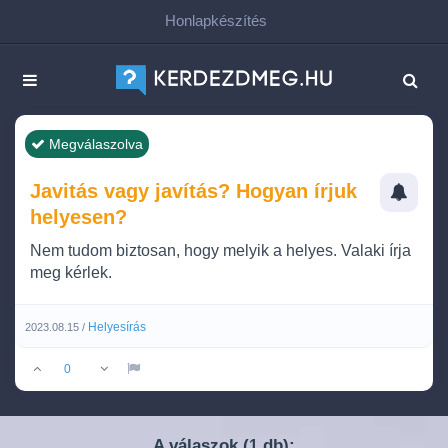
Honlapkészítés
Megválaszolva
Javitás vagy javítás? Hogyan írjuk
helyesen?
Nem tudom biztosan, hogy melyik a helyes. Valaki írja
meg kérlek.
Helyesírás
2023.08.15 /
0
A válaszok (
db):
1