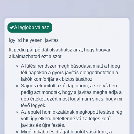
A legjobb válasz
Így írd helyesen: javítás
Itt pedig pár példát olvashatsz arra, hogy hogyan
alkalmazhatod ezt a szót.
A fűtési rendszer meghibásodása miatt a hideg
téli napokon a gyors javítás elengedhetetlen a
lakók komfortjának biztosításához.
Sajnos elromlott az új laptopom, a szervízben
pedig azt mondták, hogy a javítás meghaladja a
gép értékét, ezért most fogalmam sincs, hogy mi
tévő legyek.
Az épület homlokzatának megkopott festése régi
volt, így elkerülhetetlenné vált a teljes körű
javítás és újra festés.
Minél ritkább és drágább autót vásárlunk, a