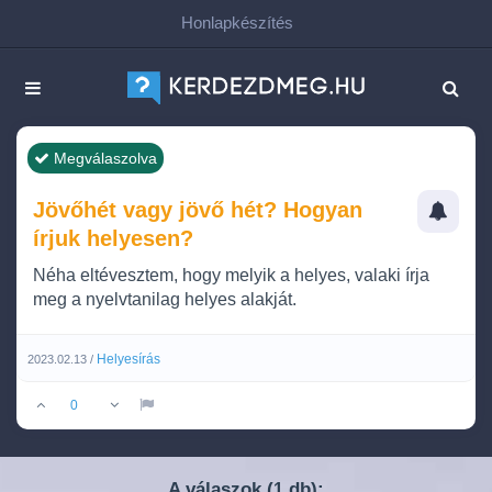
Honlapkészítés
Megválaszolva
Jövőhét vagy jövő hét? Hogyan
írjuk helyesen?
Néha eltévesztem, hogy melyik a helyes, valaki írja
meg a nyelvtanilag helyes alakját.
Helyesírás
2023.02.13 /
0
A válaszok (
db):
1