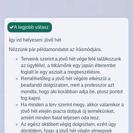
A legjobb válasz
Így írd helyesen: jövő hét
Nézzünk pár példamondatot az írásmódjára.
Terveink szerint a jövő hét vége felé találkozunk
az ügyféllel, a titkárnőnk egy japán étterembe
foglalt le egy asztalt a megbeszélésre.
Remélhetőleg a jövő hét végére elkészül a
beadandó dolgozatom, mert a professzor azt
mondta, hogy aki korábban adja be, plusz pontot
fog kapni.
Ha minden a terv szerint megy, akkor valamikor a
jövő hét elején piacra dobjuk új termékünket,
amiért minden fiatal teljesen oda lesz.
Az egész októbert végig dolgoztam, ezért úgy
döntöttem, hogy a jövő hét végén elmegyek