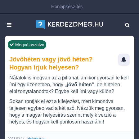
Honlapkészítés
Megválaszolva
Jövőhéten vagy jövő héten?
Hogyan írjuk helyesen?
Nálatok is megvan az a pillanat, amikor gyorsan le kell
írni egy üzenetben, hogy
„jövő héten”
, de hirtelen
elbizonytalanodtok? Egybe kell írni vagy külön?
Sokan rontják el ezt a kifejezést, mert kimondva
teljesen egybeolvad a két szó. Nézzük meg gyorsan,
hogy a magyar helyesírás szerint melyik verzió a
helyes, és hogyan kell pontosan használni!
Helyesírás
2023.02.14 /