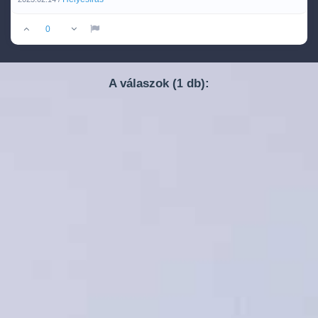
0
A válaszok (
db):
1