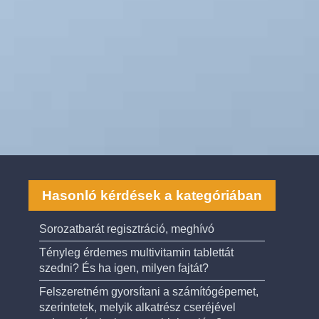
Hasonló kérdések a kategóriában
Sorozatbarát regisztráció, meghívó
Tényleg érdemes multivitamin tablettát
szedni? És ha igen, milyen fajtát?
Felszeretném gyorsítani a számítógépemet,
szerintetek, melyik alkatrész cseréjével