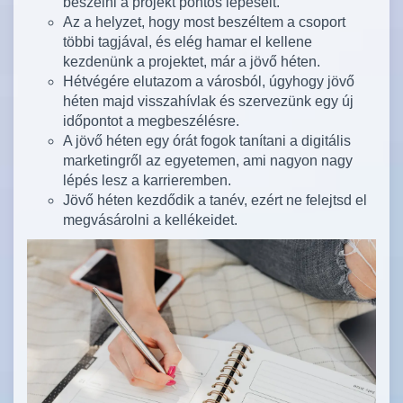
beszélni a projekt pontos lépéseit.
Az a helyzet, hogy most beszéltem a csoport
többi tagjával, és elég hamar el kellene
kezdenünk a projektet, már a jövő héten.
Hétvégére elutazom a városból, úgyhogy jövő
héten majd visszahívlak és szervezünk egy új
időpontot a megbeszélésre.
A jövő héten egy órát fogok tanítani a digitális
marketingről az egyetemen, ami nagyon nagy
lépés lesz a karrieremben.
Jövő héten kezdődik a tanév, ezért ne felejtsd el
megvásárolni a kellékeidet.