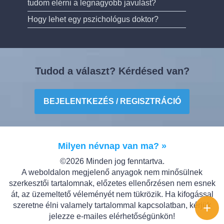
tudom elérni a legnagyobb javulást?
Hogy lehet egy pszichológus doktor?
Tudod a választ? Kérdésed van?
BEJELENTKEZÉS / REGISZTRÁCIÓ
Milyen névnap van ma? »
©2026 Minden jog fenntartva.
A weboldalon megjelenő anyagok nem minősülnek
szerkesztői tartalomnak, előzetes ellenőrzésen nem esnek
át, az üzemeltető véleményét nem tükrözik. Ha kifogással
+
szeretne élni valamely tartalommal kapcsolatban, kérjük
jelezze e-mailes elérhetőségünkön!