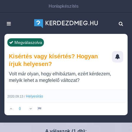
Honlapkészítés
Megválaszolva
Kisértés vagy kísértés? Hogyan
írjuk helyesen?
Volt már olyan, hogy elhibáztam, ezért kérdezem,
melyik lehet a megfelelő változat?
Helyesírás
2020.09.13 /
0
A válaszok (
db):
1