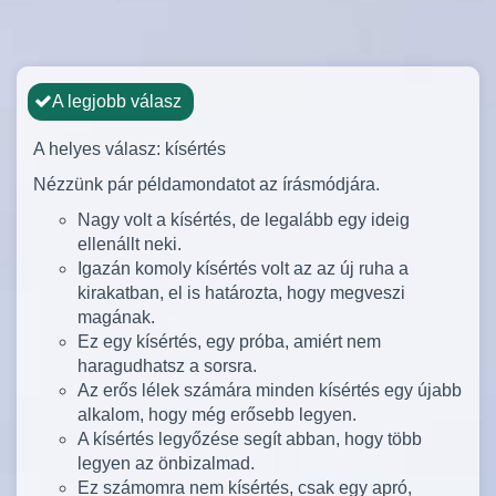
A legjobb válasz
A helyes válasz: kísértés
Nézzünk pár példamondatot az írásmódjára.
Nagy volt a kísértés, de legalább egy ideig
ellenállt neki.
Igazán komoly kísértés volt az az új ruha a
kirakatban, el is határozta, hogy megveszi
magának.
Ez egy kísértés, egy próba, amiért nem
haragudhatsz a sorsra.
Az erős lélek számára minden kísértés egy újabb
alkalom, hogy még erősebb legyen.
A kísértés legyőzése segít abban, hogy több
legyen az önbizalmad.
Ez számomra nem kísértés, csak egy apró,