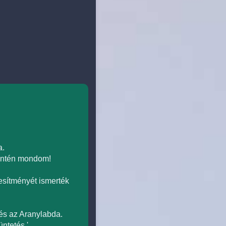
a.
zintén mondom!
esítményét ismerték
tés az Aranylabda.
ntetés.'