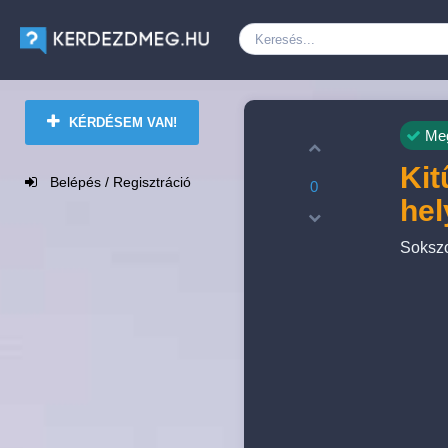
KÉRDÉSEM VAN!
Meg
Kit
Belépés / Regisztráció
0
he
Sokszo