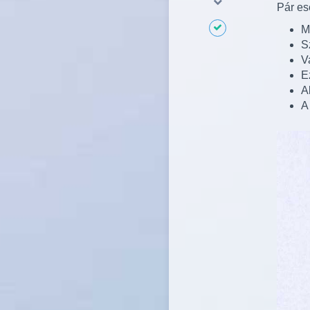
Pár ese
M
S
V
E
A
A