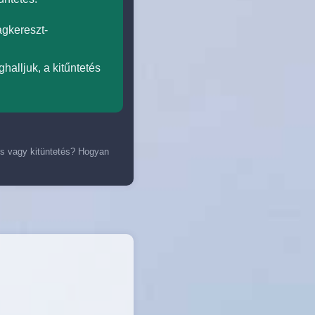
agkereszt-
halljuk, a kitűntetés
és vagy kitüntetés? Hogyan