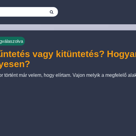
válaszolva
űntetés vagy kitüntetés? Hogyan
lyesen?
r történt már velem, hogy elírtam. Vajon melyik a megfelelő ala