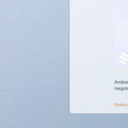
Amikor 
megol
Professz