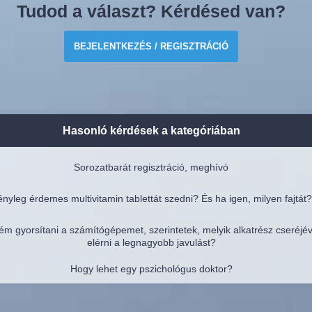
Tudod a választ? Kérdésed van?
BEJELENTKEZÉS / REGISZTRÁCIÓ
Hasonló kérdések a kategóriában
Sorozatbarát regisztráció, meghívó
nyleg érdemes multivitamin tablettát szedni? És ha igen, milyen fajtát?
ém gyorsítani a számítógépemet, szerintetek, melyik alkatrész cseréjé
elérni a legnagyobb javulást?
Hogy lehet egy pszichológus doktor?