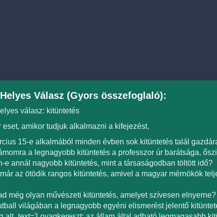
Helyes Válasz (Gyors összefoglaló):
elyes válasz: kitüntetés
 eset, amikor tudjuk alkalmazni a kifejezést.
cius 15-e alkalmából minden évben sok kitüntetés talál gazdár
momra a legnagyobb kitüntetés a professzor úr barátsága, ős
-e annál nagyobb kitüntetés, mint a társaságodban töltött idő?
már az ötödik rangos kitüntetés, amivel a magyar mérnökök telj
d még olyan művészeti kitüntetés, amelyet szívesen elnyerne?
utball világában a legnagyobb egyéni elismerést jelentő kitünte
g alt_text='Lovagkereszt: az állam által adható legmagasabb kitü