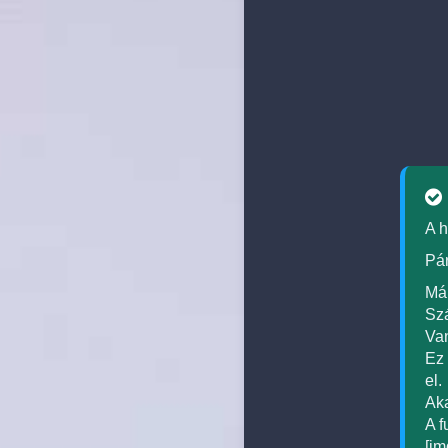
A h
Pár
Már
Szá
Van
Ez 
el.
Aka
A f
[im