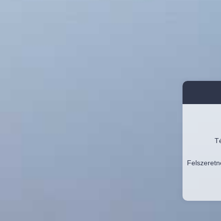
Té
Felszeretn