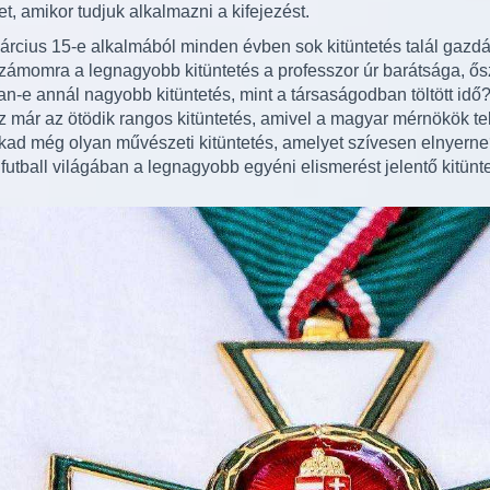
t, amikor tudjuk alkalmazni a kifejezést.
árcius 15-e alkalmából minden évben sok kitüntetés talál gazdá
zámomra a legnagyobb kitüntetés a professzor úr barátsága, ő
an-e annál nagyobb kitüntetés, mint a társaságodban töltött idő
z már az ötödik rangos kitüntetés, amivel a magyar mérnökök tel
kad még olyan művészeti kitüntetés, amelyet szívesen elnyern
 futball világában a legnagyobb egyéni elismerést jelentő kitünt