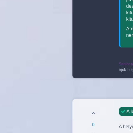
des
kit
kit
Ami
ne
Senior t
írjuk he
A l
0
A helye