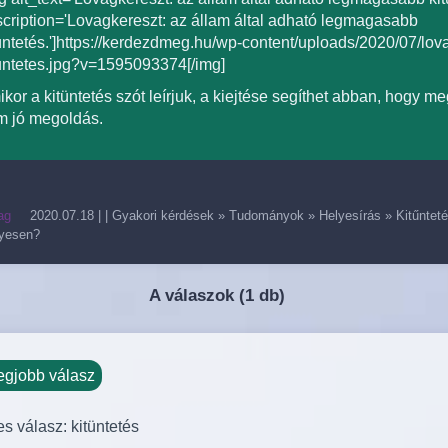
cription='Lovagkereszt: az állam által adható legmagasabb
üntetés.']https://kerdezdmeg.hu/wp-content/uploads/2020/07/lov
untetes.jpg?v=1595093374[/img]
kor a kitüntetés szót leírjuk, a kiejtése segíthet abban, hogy meg
m jó megoldás.
ag
2020.07.18
| |
Gyakori kérdések
»
Tudományok
»
Helyesírás
»
Kitűntet
lyesen?
A válaszok (
1 db)
egjobb válasz
s válasz: kitüntetés