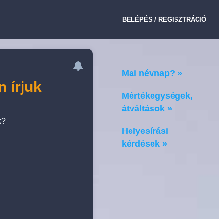
BELÉPÉS / REGISZTRÁCIÓ
Mai névnap? »
 írjuk
Mértékegységek,
átváltások »
k?
Helyesírási
kérdések »