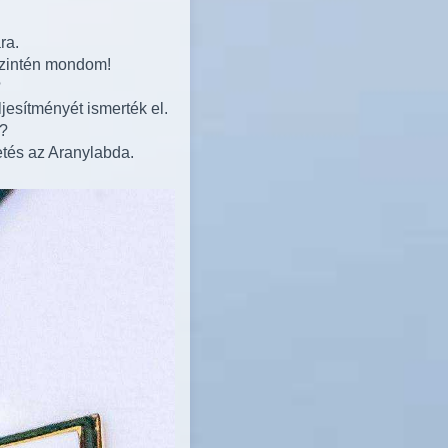
ra.
szintén mondom!
?
jesítményét ismerték el.
e?
etés az Aranylabda.