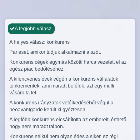
A legjobb válasz
A helyes válasz: konkurens
Pár eset, amikor tudjuk alkalmazni a szót.
Konkurens cégek egymás közötti harca vezetett el az
egész piac bedőléséhez.
A kilencvenes évek végén a konkurens vállalatok
tönkrementek, ami maradt belőlük, azt egy multi
vásárolta fel.
A konkurens irányzatok vetélkedéséből végül a
neoavantgarde került ki győztesen.
A legfőbb konkurens elcsábította az embereit, érthető,
hogy nem maradt talpon.
Konkurens nélkül nem olyan édes a siker, ez régi