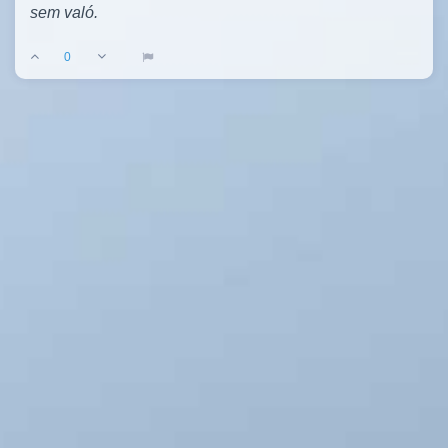
sem való.
0