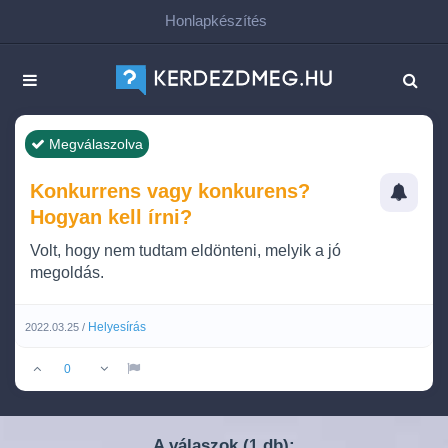
Honlapkészítés
Megválaszolva
Konkurrens vagy konkurens?
Hogyan kell írni?
Volt, hogy nem tudtam eldönteni, melyik a jó
megoldás.
Helyesírás
2022.03.25 /
0
A válaszok (
db):
1