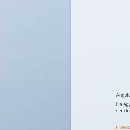
Angolu
Ha egy
sem fo
Professz