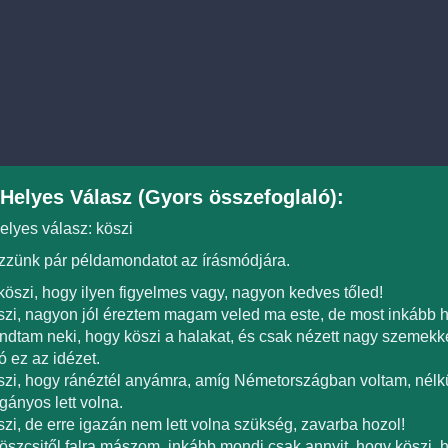
Helyes Válasz (Gyors összefoglaló):
elyes válasz: köszi
zünk pár példamondatot az írásmódjára.
köszi, hogy ilyen figyelmes vagy, nagyon kedves tőled!
zi, nagyon jól éreztem magam veled ma este, de most inkább
dtam neki, hogy köszi a halakat, és csak nézett nagy szemekk
ó ez az idézet.
zi, hogy ránéztél anyámra, amíg Németországban voltam, nél
ányos lett volna.
zi, de erre igazán nem lett volna szükség, zavarba hozol!
öszcsitől falra mászom, inkább mondj csak annyit, hogy köszi, 