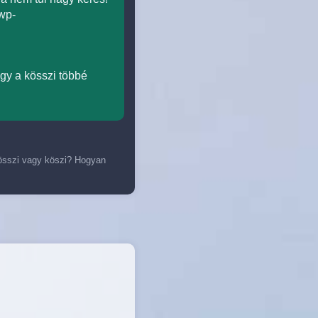
/wp-
gy a kösszi többé
összi vagy köszi? Hogyan