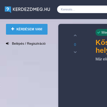
KÉRDÉSEM VAN!
Meg
Kős
Belépés / Regisztráció
0
he
Már el