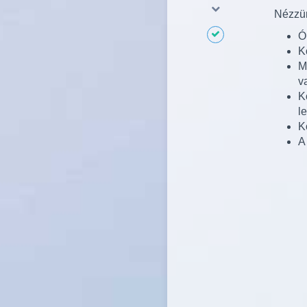
Nézzün
Ó
K
M
v
K
le
K
A