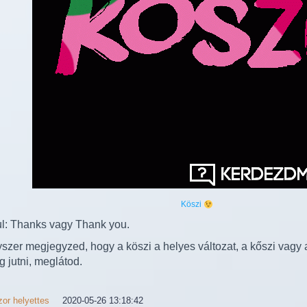
Köszi
l: Thanks vagy Thank you.
szer megjegyzed, hogy a köszi a helyes változat, a kőszi vagy
g jutni, meglátod.
or helyettes
2020-05-26 13:18:42