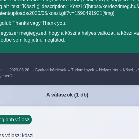
g alt_text='Köszi ;)' description='Köszi ;)']https://kerdezdmeg.hu
tent/uploads/2020/05/koszi.gif?v=1590491921[/img]
olul: Thanks vagy Thank you.
egyszer megjegyzed, hogy a köszi a helyes változat, a kőszi va
edbe sem fog jutni, meglátod.
ag
2020.05.26
| |
Gyakori kérdések
»
Tudományok
»
Helyesírás
»
Kőszi, k
lyesen?
A válaszok (
1 db)
egjobb válasz
es válasz: köszi