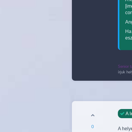
[im
con
Ang
Ha 
esz
Senior t
írjuk he
A l
0
A hely