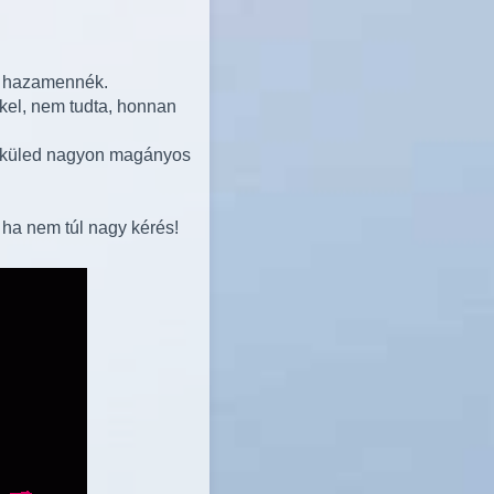
b hazamennék.
kel, nem tudta, honnan
élküled nagyon magányos
 ha nem túl nagy kérés!