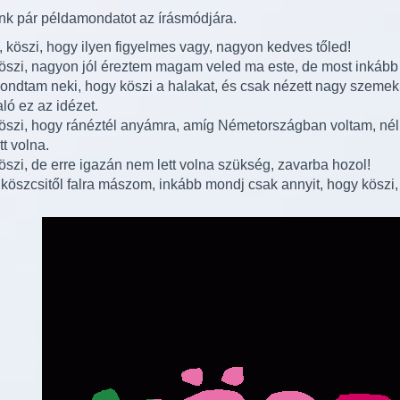
k pár példamondatot az írásmódjára.
, köszi, hogy ilyen figyelmes vagy, nagyon kedves tőled!
öszi, nagyon jól éreztem magam veled ma este, de most inkáb
ondtam neki, hogy köszi a halakat, és csak nézett nagy szemek
aló ez az idézet.
öszi, hogy ránéztél anyámra, amíg Németországban voltam, n
tt volna.
öszi, de erre igazán nem lett volna szükség, zavarba hozol!
 köszcsitől falra mászom, inkább mondj csak annyit, hogy köszi,