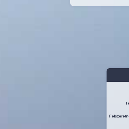
Té
Felszeretn