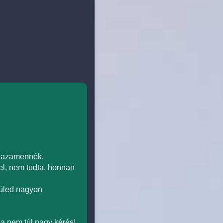
 hazamennék.
el, nem tudta, honnan
küled nagyon
ha nem túl nagy kérés!