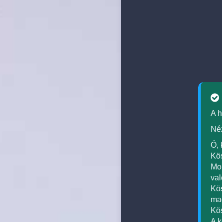
A h
Néz
Ó, 
Kös
Mon
val
Kös
mag
Kös
A k