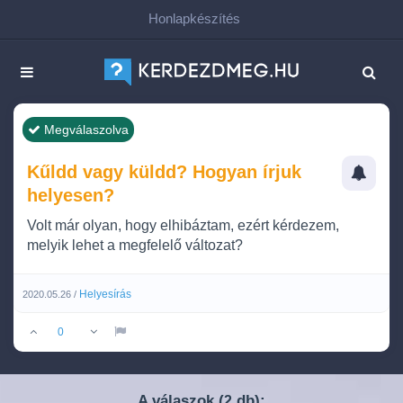
Honlapkészítés
Megválaszolva
Kűldd vagy küldd? Hogyan írjuk
helyesen?
Volt már olyan, hogy elhibáztam, ezért kérdezem,
melyik lehet a megfelelő változat?
Helyesírás
2020.05.26 /
0
A válaszok (
db):
2