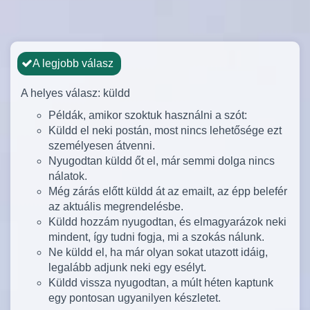
A legjobb válasz
A helyes válasz: küldd
Példák, amikor szoktuk használni a szót:
Küldd el neki postán, most nincs lehetősége ezt
személyesen átvenni.
Nyugodtan küldd őt el, már semmi dolga nincs
nálatok.
Még zárás előtt küldd át az emailt, az épp belefér
az aktuális megrendelésbe.
Küldd hozzám nyugodtan, és elmagyarázok neki
mindent, így tudni fogja, mi a szokás nálunk.
Ne küldd el, ha már olyan sokat utazott idáig,
legalább adjunk neki egy esélyt.
Küldd vissza nyugodtan, a múlt héten kaptunk
egy pontosan ugyanilyen készletet.