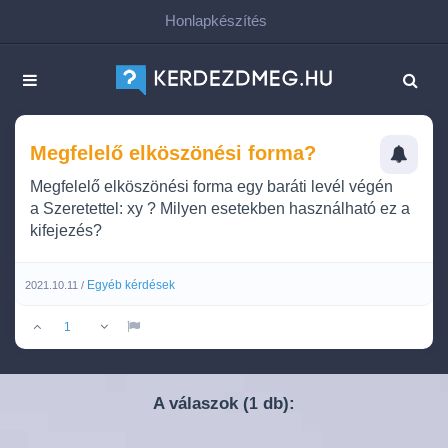
Honlapkészítés
Megfelelő elköszönési forma?
Megfelelő elköszönési forma egy baráti levél végén
a Szeretettel: xy ? Milyen esetekben használható ez a
kifejezés?
Egyéb kérdések
2021.10.11 /
1
A válaszok (
db):
1