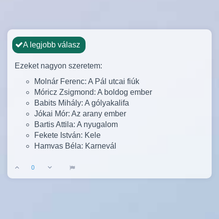
A legjobb válasz
Ezeket nagyon szeretem:
Molnár Ferenc: A Pál utcai fiúk
Móricz Zsigmond: A boldog ember
Babits Mihály: A gólyakalifa
Jókai Mór: Az arany ember
Bartis Attila: A nyugalom
Fekete István: Kele
Hamvas Béla: Karnevál
0