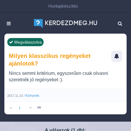
Honlapkészítés
Megválaszolva
Milyen klasszikus regényeket
ajánlotok?
Nincs semmi kritérium, egyszerűen csak olvasni
szeretnék jó regényeket :).
Könyvek
2017.11.10 /
1
A válaszok (
db):
1