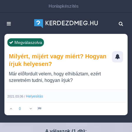
Honlapkészítés
Megválaszolva
Milyért, mijért vagy miért? Hogyan
írjuk helyesen?
Már előfordult velem, hogy elhibáztam, ezért
szeretném tudni, hogyan írjuk?
Helyesírás
2021.03.06 /
0
A válaszok (
db):
1