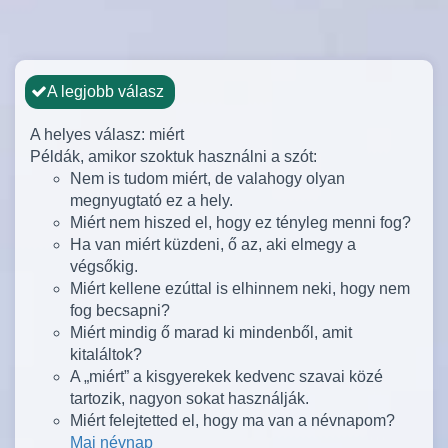
A legjobb válasz
A helyes válasz: miért
Példák, amikor szoktuk használni a szót:
Nem is tudom miért, de valahogy olyan
megnyugtató ez a hely.
Miért nem hiszed el, hogy ez tényleg menni fog?
Ha van miért küzdeni, ő az, aki elmegy a
végsőkig.
Miért kellene ezúttal is elhinnem neki, hogy nem
fog becsapni?
Miért mindig ő marad ki mindenből, amit
kitaláltok?
A „miért” a kisgyerekek kedvenc szavai közé
tartozik, nagyon sokat használják.
Miért felejtetted el, hogy ma van a névnapom?
Mai névnap