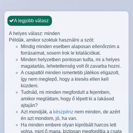
A legjobb válasz
A helyes válasz: minden
Példák, amikor szoktuk használni a szót:
Mindig minden esetben alaposan ellenőrzöm a
forrásaimat, sosem írok le kitalációkat.
Minden helyzetben pontosan tudta, mi a helyes
magatartás, lehetetlenség volt őt zavarba hozni.
A csapattól minden ismertebb játékos eligazolt,
így nem meglepő, hogy a kiesés ellen kell
küzdeni.
Tudnád, mi minden megfordult a fejemben,
amikor megláttam, hogy ő lépett ki a lakásod
ajtaján?
Azt mondják, a
készpénz
nem minden, de azért
én azt mondom, jó, ha van.
Ha minden embere olyan kipróbált harcos lett
volna, mint ő maga, biztosan megfordítja a csata