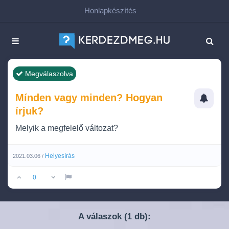
Honlapkészítés
Megválaszolva
Mínden vagy minden? Hogyan
írjuk?
Melyik a megfelelő változat?
Helyesírás
2021.03.06 /
0
A válaszok (
db):
1