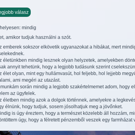
egjobb válasz
d helyesen: mindig
et, amikor tudjuk használni a szót.
z emberek sokszor elkövetik ugyanazokat a hibákat, mert mindig
selekednek.
z életünkben mindig lesznek olyan helyzetek, amelyekben dönté
sak annyit tehetünk, hogy a legjobb tudásunk szerint cselekszün
z élet olyan, mint egy hullámvasút, hol feljebb, hol lejjebb meg
alami, ami megéri az utazást.
 munkám során mindig a legjobb szakértelmemet adom, hogy e
elem az ügyfelek.
z életben mindig azok a dolgok történnek, amelyekre a legkevés
gy élnünk, hogy tudjuk, sosem jósolhatjuk meg a jövőnket.
indig is úgy éreztem, hogy a természet közelebb áll hozzám, mint
öntöttem úgy, hogy a félretett pénzemből veszek egy farmházat 