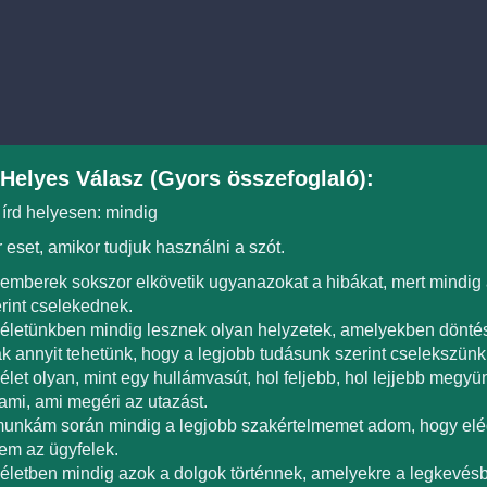
Helyes Válasz (Gyors összefoglaló):
 írd helyesen: mindig
 eset, amikor tudjuk használni a szót.
emberek sokszor elkövetik ugyanazokat a hibákat, mert mindig 
rint cselekednek.
életünkben mindig lesznek olyan helyzetek, amelyekben döntés
k annyit tehetünk, hogy a legjobb tudásunk szerint cselekszünk
élet olyan, mint egy hullámvasút, hol feljebb, hol lejjebb megyü
ami, ami megéri az utazást.
unkám során mindig a legjobb szakértelmemet adom, hogy elé
em az ügyfelek.
életben mindig azok a dolgok történnek, amelyekre a legkevésb