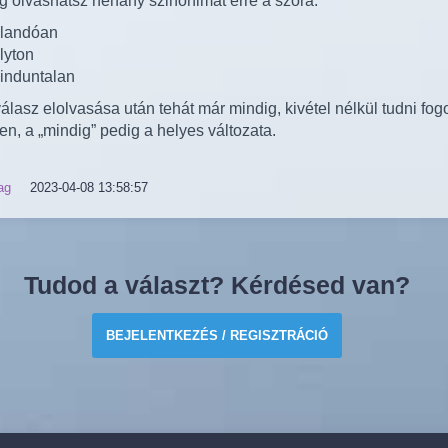
dig olvashatsz néhány szinonimát erre a szóra:
llandóan
lyton
induntalan
álasz elolvasása után tehát már mindig, kivétel nélkül tudni fog
en, a „mindig” pedig a helyes változata.
ag
2023-04-08 13:58:57
Tudod a választ? Kérdésed van?
BEJELENTKEZÉS / REGISZTRÁCIÓ