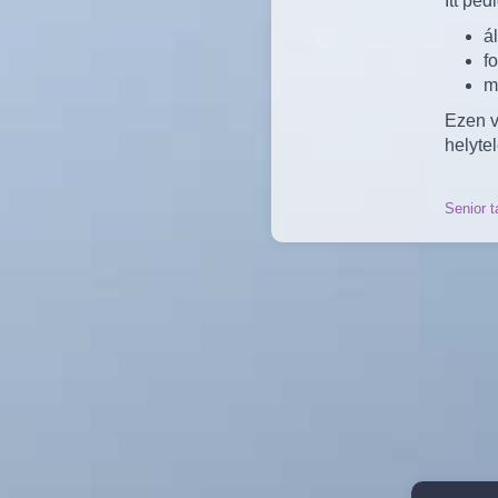
Itt pe
á
fo
m
Ezen v
helytel
Senior t