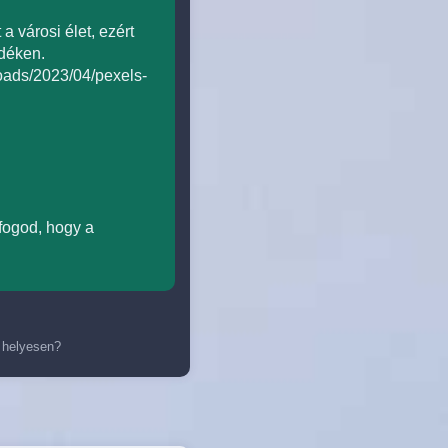
 városi élet, ezért
idéken.
loads/2023/04/pexels-
 fogod, hogy a
 helyesen?