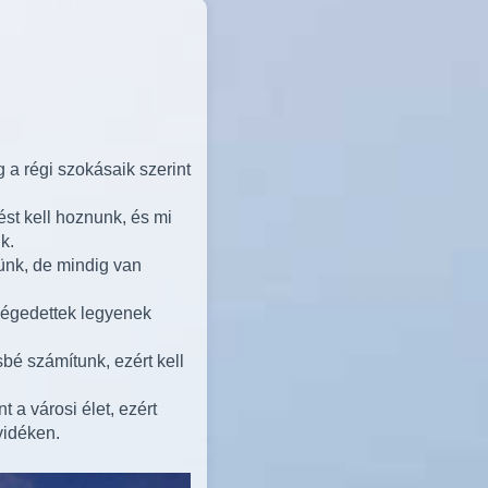
 a régi szokásaik szerint
st kell hoznunk, és mi
k.
yünk, de mindig van
légedettek legyenek
bé számítunk, ezért kell
 a városi élet, ezért
vidéken.