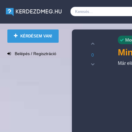
KÉRDÉSEM VAN!
Meg
Min
Belépés / Regisztráció
0
Már el