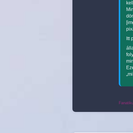
kel
Min
dön
[im
pi
Itt
ál
fol
mi
Eze
„mi
Fanatik