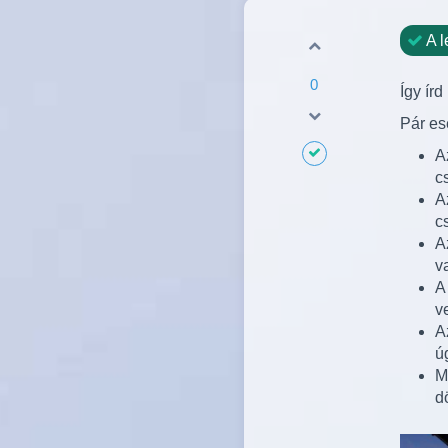
A l
0
Így ír
Pár es
A
c
A
c
A
v
A
v
A
ú
M
d