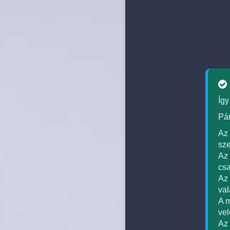
Így
Pár
Az 
sze
Az 
csa
Az 
val
A m
vel
Az 