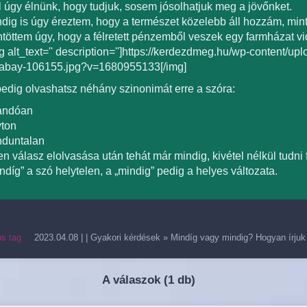
l úgy élnünk, hogy tudjuk, sosem jósolhatjuk meg a jövőnket.
dig is úgy éreztem, hogy a természet közelebb áll hozzám, mint a
töttem úgy, hogy a félretett pénzemből veszek egy farmházat v
g alt_text='' description='']https://kerdezdmeg.hu/wp-content/up
xabay-106155.jpg?v=1680955133[/img]
 pedig olvashatsz néhány szinonimát erre a szóra:
landóan
yton
nduntalan
n válasz elolvasása után tehát már mindig, kivétel nélkül tudni
ndíg” a szó helytelen, a „mindig” pedig a helyes változata.
us tag
2023.04.08
| |
Gyakori kérdések
»
Mindíg vagy mindig? Hogyan írjuk
A válaszok (
1 db)