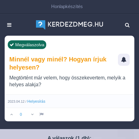
Honlapkészítés
Megválaszolva
Minnél vagy minél? Hogyan írjuk
helyesen?
Megtörtént már velem, hogy összekevertem, melyik a
helyes alakja?
Helyesírás
2023.04.12 /
0
A válaszok (
db):
1