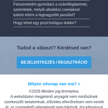
Felszeretném gyorsítani a számítógépemet,
szerintetek, melyik alkatrész cseréjével
tudom elérni a legnagyobb javulást?
Hogy lehet egy pszichológus doktor?
Tudod a választ? Kérdésed van?
BEJELENTKEZÉS / REGISZTRÁCIÓ
Milyen névnap van ma? »
©2026 Minden jog fenntartva.
A weboldalon megjelenő anyagok nem minősülnek
szerkesztői tartalomnak, előzetes ellenőrzésen nem esnek
át, az üzemeltető véleményét nem tükrözik. Ha kifogással