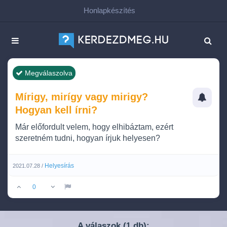
Honlapkészítés
Megválaszolva
Mírigy, mirígy vagy mirigy?
Hogyan kell írni?
Már előfordult velem, hogy elhibáztam, ezért
szeretném tudni, hogyan írjuk helyesen?
Helyesírás
2021.07.28 /
0
A válaszok (
db):
1