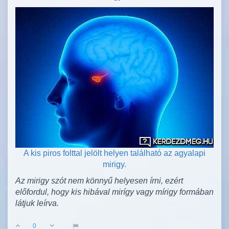
A kis piros folttal jelölt helyen található az agyalapi
mirigy.
Az mirigy szót nem könnyű helyesen írni, ezért
előfordul, hogy kis hibával mirígy vagy mírigy formában
látjuk leírva.
0