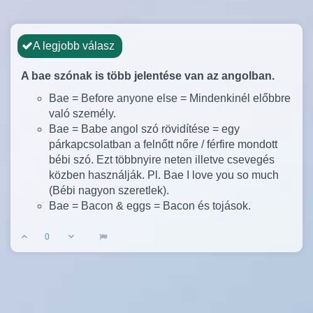
A legjobb válasz
A bae szónak is több jelentése van az angolban.
Bae = Before anyone else = Mindenkinél előbbre
való személy.
Bae = Babe angol szó rövidítése = egy
párkapcsolatban a felnőtt nőre / férfire mondott
bébi szó. Ezt többnyire neten illetve csevegés
közben használják. Pl. Bae I love you so much
(Bébi nagyon szeretlek).
Bae = Bacon & eggs = Bacon és tojások.
0