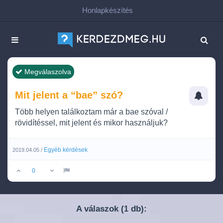
Honlapkészítés
Megválaszolva
Mit jelent a “bae” szó?
Több helyen találkoztam már a bae szóval /
rövidítéssel, mit jelent és mikor használjuk?
Egyéb kérdések
2019.04.05 /
0
A válaszok (
db):
1