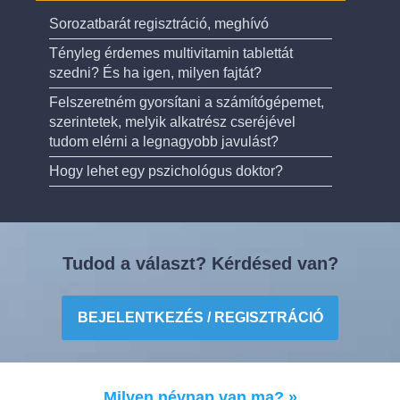
Sorozatbarát regisztráció, meghívó
Tényleg érdemes multivitamin tablettát
szedni? És ha igen, milyen fajtát?
Felszeretném gyorsítani a számítógépemet,
szerintetek, melyik alkatrész cseréjével
tudom elérni a legnagyobb javulást?
Hogy lehet egy pszichológus doktor?
Tudod a választ? Kérdésed van?
BEJELENTKEZÉS / REGISZTRÁCIÓ
Milyen névnap van ma? »