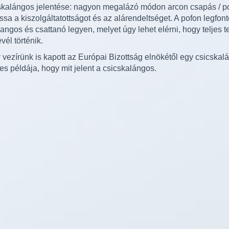
skalángos jelentése: nagyon megalázó módon arcon csapás / po
ssa a kiszolgáltatottságot és az alárendeltséget. A pofon legfon
angos és csattanó legyen, melyet úgy lehet elérni, hogy teljes t
vél történik.
 vezírünk is kapott az Európai Bizottság elnökétől egy csicskalá
tes példája, hogy mit jelent a csicskalángos.