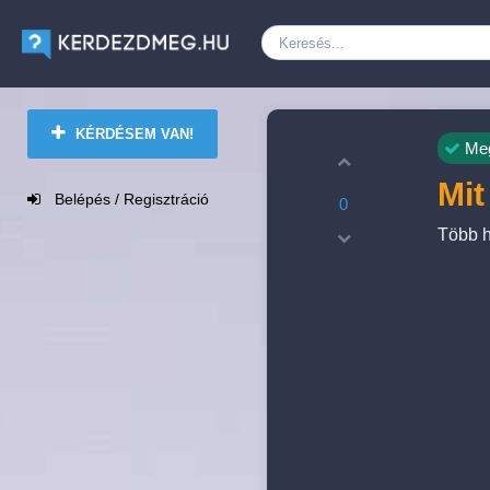
KÉRDÉSEM VAN!
Meg
Mit
Belépés / Regisztráció
0
Több h