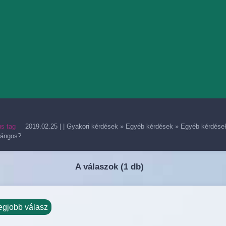
us tag
2019.02.25
| |
Gyakori kérdések
»
Egyéb kérdések
»
Egyéb kérdése
lángos?
A válaszok (
1 db)
egjobb válasz