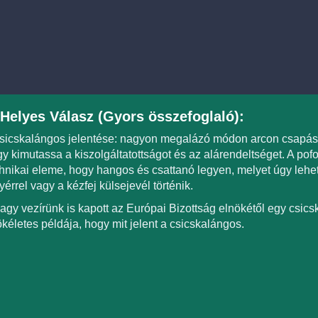
Helyes Válasz (Gyors összefoglaló):
sicskalángos jelentése: nagyon megalázó módon arcon csapás /
y kimutassa a kiszolgáltatottságot és az alárendeltséget. A pof
hnikai eleme, hogy hangos és csattanó legyen, melyet úgy lehet 
yérrel vagy a kézfej külsejevél történik.
agy vezírünk is kapott az Európai Bizottság elnökétől egy csicsk
ökéletes példája, hogy mit jelent a csicskalángos.