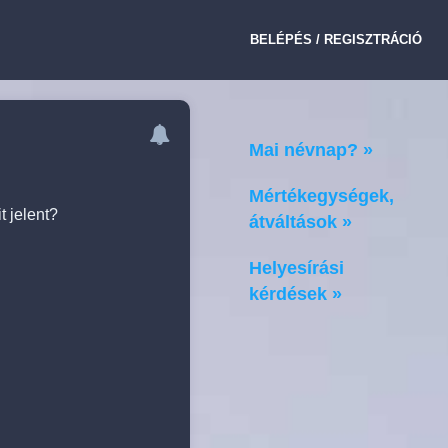
BELÉPÉS / REGISZTRÁCIÓ
Mai névnap? »
Mértékegységek,
 jelent?
átváltások »
Helyesírási
kérdések »