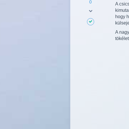
0
A csic
kimuta
hogy h
külseje
A nagy
tökéle