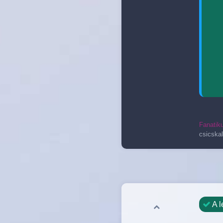
Fanatik
csicska
A l