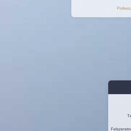
Professz
Té
Felszeretn