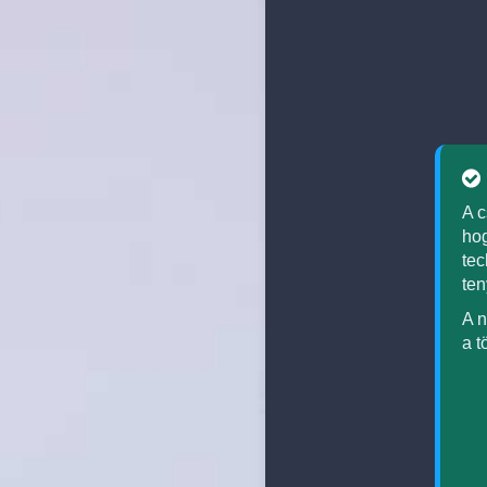
A c
hog
tec
ten
A n
a t