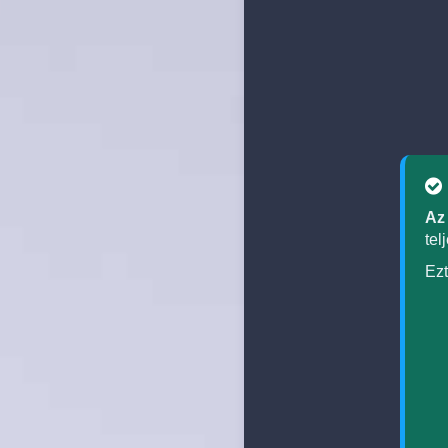
Az
tel
Ezt