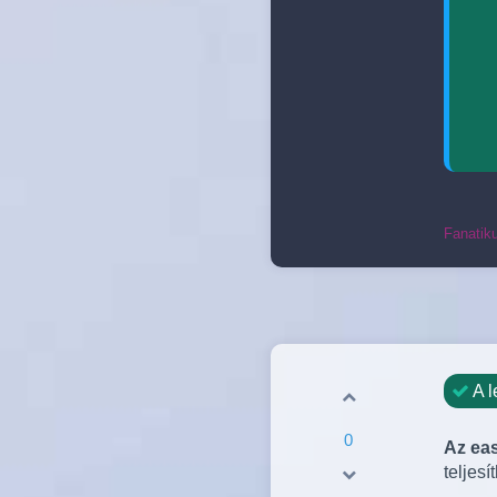
Fanatik
A l
0
Az eas
teljesí