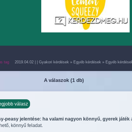
us tag
2019.04.02
| |
Gyakori kérdések
»
Egyéb kérdések
»
Egyéb kérdése
A válaszok (
1 db)
egjobb válasz
y-peasy jelentése: ha valami nagyon könnyű, gyerek játék
thető, könnyű feladat.