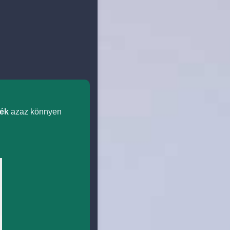
ték
azaz könnyen