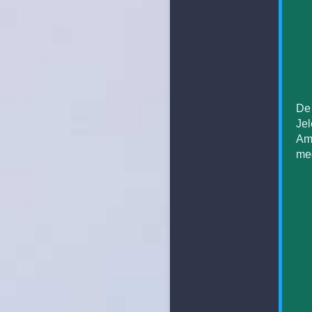
De
Jel
Amú
meg