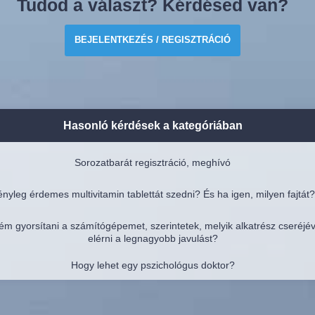
Tudod a választ? Kérdésed van?
BEJELENTKEZÉS / REGISZTRÁCIÓ
Hasonló kérdések a kategóriában
Sorozatbarát regisztráció, meghívó
nyleg érdemes multivitamin tablettát szedni? És ha igen, milyen fajtát?
ém gyorsítani a számítógépemet, szerintetek, melyik alkatrész cseréjé
elérni a legnagyobb javulást?
Hogy lehet egy pszichológus doktor?