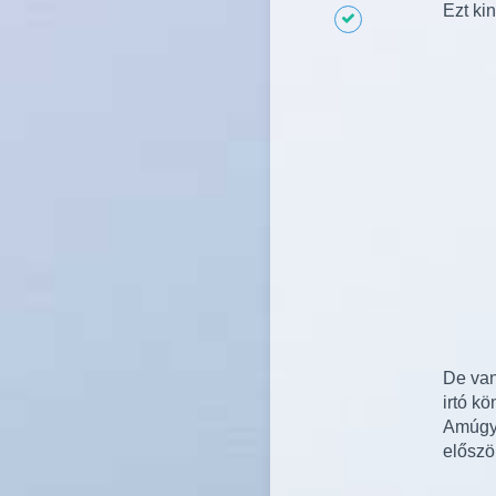
Ezt ki
De van
irtó kö
Amúgy 
előszö