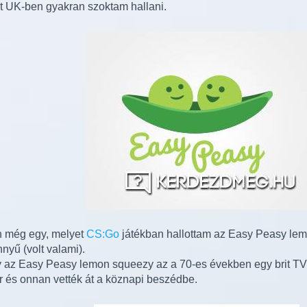
nt UK-ben gyakran szoktam hallani.
 még egy, melyet
CS:Go
játékban hallottam az Easy Peasy lem
nnyű (volt valami).
az Easy Peasy lemon squeezy az a 70-es években egy brit TV
r és onnan vették át a köznapi beszédbe.