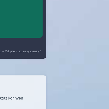
k
»
Mit jelent az easy-peasy?
azaz könnyen