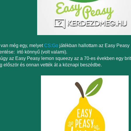
 van még egy, melyet
CS:Go
játékban hallottam az Easy Peasy
entése: irtó könnyű (volt valami).
gy az Easy Peasy lemon squeezy az a 70-es években egy brit
 először és onnan vették át a köznapi beszédbe.