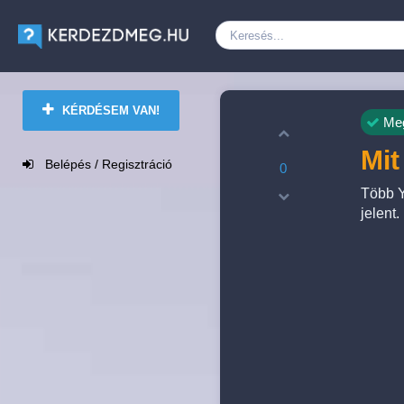
KÉRDÉSEM VAN!
Meg
Mit
Belépés / Regisztráció
0
Több Y
jelent.