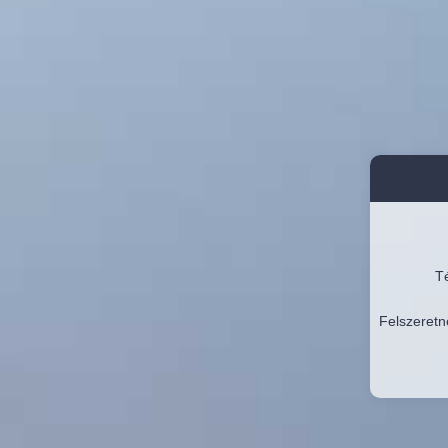
Té
Felszeretn