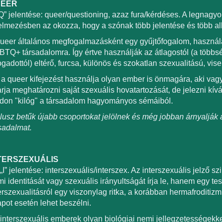
EER
Q” jelentése: queer/questioning, azaz fura/kérdéses. A legnagy
elmezésben az okozza, hogy a szónak több jelentése és több al
ueer általános megfogalmazásként egy gyűjtőfogalom, használ
TQ+ társadalomra. Így értve használják az átlagostól (a többsé
ogadottól) eltérő, furcsa, különös és szokatlan szexualitású, vi
a queer kifejezést használja olyan ember is önmagára, aki vag
rja meghatározni saját szexuális hovatartozását, de jelezni kív
on "kilóg" a társadalom hagyományos sémáiból.
lusz betűk újabb csoportokat jelölnek és még jobban árnyaljá
sadalmat.
TERSZEXUÁLIS
„I” jelentése: interszexuális/interszex. Az interszexuális jelző 
i identitását vagy szexuális irányultságát írja le, hanem egy test
erszexualitásról egy viszonylag ritka, a korábban hermafroditiz
apot esetén lehet beszélni.
interszexuális emberek olyan biológiai nemi jellegzetességekk