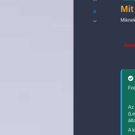
Mit
0
Miknek
Amen
For
Az 
(Le
átl
A k