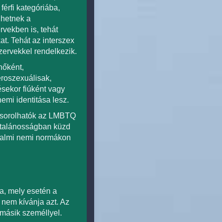
érfi kategóriába,
hetnek a
vekben is, tehát
t. Tehát az interszex
zervekkel rendelkezik.
nőként,
eroszexuálisak,
ésekor fiúként vagy
emi identitása lesz.
m sorolhatók az LMBTQ
ltalánosságban küzd
sadalmi nemi normákon
ja, mely esetén a
 nem kívánja azt. Az
 másik személlyel.