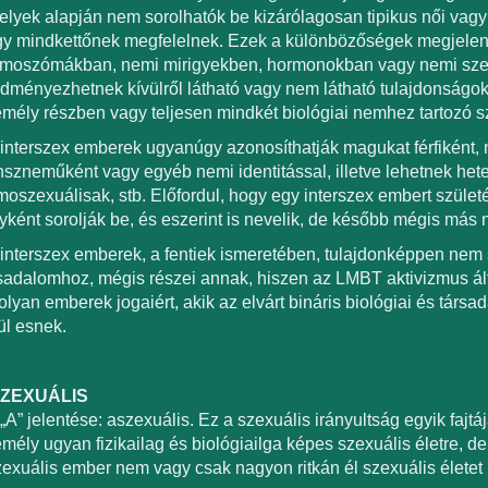
lyek alapján nem sorolhatók be kizárólagosan tipikus női vagy f
y mindkettőnek megfelelnek. Ezek a különbözőségek megjelen
moszómákban, nemi mirigyekben, hormonokban vagy nemi szer
dményezhetnek kívülről látható vagy nem látható tulajdonságoka
mély részben vagy teljesen mindkét biológiai nemhez tartozó s
interszex emberek ugyanúgy azonosíthatják magukat férfiként, 
nszneműként vagy egyéb nemi identitással, illetve lehetnek het
oszexuálisak, stb. Előfordul, hogy egy interszex embert szület
yként sorolják be, és eszerint is nevelik, de később mégis más n
interszex emberek, a fentiek ismeretében, tulajdonképpen ne
sadalomhoz, mégis részei annak, hiszen az LMBT aktivizmus á
olyan emberek jogaiért, akik az elvárt bináris biológiai és tár
ül esnek.
ZEXUÁLIS
„A” jelentése: aszexuális. Ez a szexuális irányultság egyik fajtá
mély ugyan fizikailag és biológiailga képes szexuális életre, de
exuális ember nem vagy csak nagyon ritkán él szexuális életet