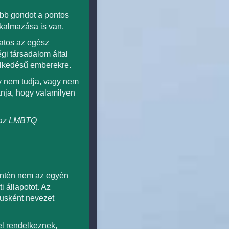
obb gondot a pontos
kalmazása is van.
atos az egész
gi társadalom által
selkedésű emberekre.
y nem tudja, vagy nem
ánja, hogy valamilyen
k az LMBTQ
szintén nem az egyén
i állapotot. Az
musként nevezet
el rendelkeznek,