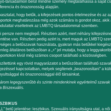
yő-társadalmon belül mindne személy megtalálhassa a saját cso
ferencia és önazonosság alapján.
asztalat, hogy betűk, a kifejezések pontos értelmezése és az a
portok meghatározása még azok számára is gondot okoz, akik 
ndulattal viseltetnek az LMBTQ társadalommal szemben.
 persze nem meglepő. Részben azért, mert néhány kifejezésnek
entése van. Részben pedig azért is, mert maguk az LMBTQ sze
séges a betűszavak használata, gyakran más betűkkel kiegészí
enleg általános betűszóban a „+” jel mutatja, hogy a leggyakor
portokon kívül még számos csoport található a közösségben.
zítettünk egy rövid magyarázatot a betűszóban található szavak
ejezéssel kapcsolatban, melyek segítenek „beazonosítani” a kü
nyultsággal és önazonossággal élő társainkat.
árom legegyszerűbb és szinte mindenkinek egyértelmű szavak 
a Biszexuális.
SZBIKUS
„L” betű jelentése: leszbikus. Szexuális irányultságra utal, a n