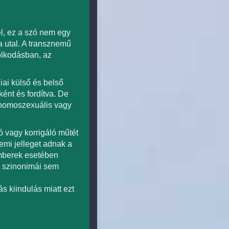
l, ez a szó nem egy
a utal. A transznemű
olkodásban, az
iai külső és belső
ként és fordítva. De
, homoszexuális vagy
ó vagy korrigáló műtét
mi jelleget adnak a
mberek esetében
m szinonimái sem
s kiindulás miatt ezt