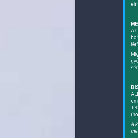
eln
ME
Az 
hom
fér
Míg
gyű
sér
BI
A „
emb
Teh
(ho
A k
me