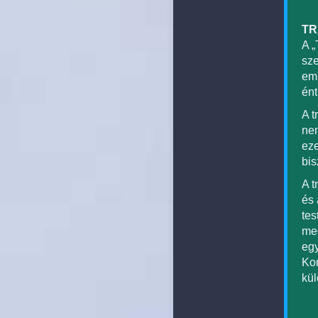
TR
A „
sze
emb
ént
A t
nem
eze
bis
A t
és 
tes
meg
eg
Kor
kül