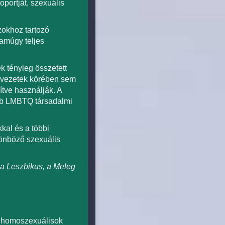
portját, szexuális
zokhoz tartozó
amúgy teljes
 tényleg összetett
rvezetek körében sem
tve használják. A
ibb LMBTQ társadalmi
kal és a többi
lönböző szexuális
a Leszbikus, a Meleg
ői homoszexuálisok