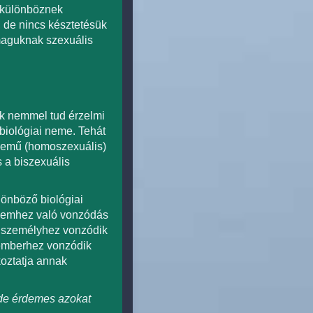
 különböznek
 de nincs késztetésük
 maguknak szexuális
ik nemmel tud érzelmi
biológiai neme. Tehát
 nemű (homoszexuális)
 a biszexuális
lönböző biológiai
 nemhez való vonzódás
t személyhez vonzódik
 emberhez vonzódik
oztatja annak
 de érdemes azokat