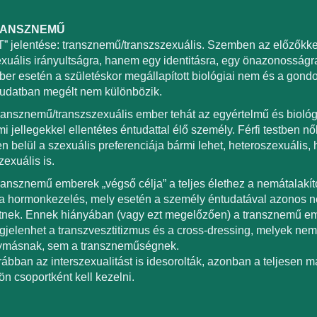
ANSZNEMŰ
T” jelentése: transznemű/transzszexuális. Szemben az előzőkke
xuális irányultságra, hanem egy identitásra, egy önazonosságr
er esetén a születéskor megállapított biológiai nem és a gond
udatban megélt nem különbözik.
ransznemű/transzszexuális ember tehát az egyértelmű és biológ
i jellegekkel ellentétes éntudattal élő személy. Férfi testben nő
n belül a szexuális preferenciája bármi lehet, heteroszexuális
zexuális is.
ransznemű emberek „végső célja” a teljes élethez a nemátalakít
a hormonkezelés, mely esetén a személy éntudatával azonos ne
tnek. Ennek hiányában (vagy ezt megelőzően) a transznemű e
jelenhet a transzvesztitizmus és a cross-dressing, melyek ne
ymásnak, sem a transzneműségnek.
ábban az interszexualitást is idesorolták, azonban a teljesen má
ön csoportként kell kezelni.