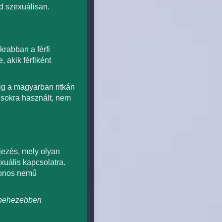
d szexuálisan.
krabban a férfi
 akik férfiként
ig a magyarban ritkán
isokra használt, nem
ejezés, mely olyan
xuális kapcsolatra.
zonos nemű
r nehezebben