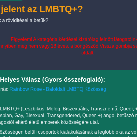
 jelent az LMBTQ+?
 a rövidítései a betűk?
Figyelem! A kategória kérdései kizárólag felnőtt látogatói
nyiben még nem vagy 18 éves, a böngésződ Vissza gombja seg
oldalt.
Helyes Válasz (Gyors összefoglaló):
rás:
Rainbow Rose - Baloldali LMBTQ Közösség
LMBTQ+ (Leszbikus, Meleg, Biszexuális, Transznemű, Queer,
sbian, Gay, Bisexual, Transgendered, Queer, +) angol betűszó 
agostól eltérő életű emberek közösségére utal.
özösségen belüli csoportok kialakulásának a legfőbb oka az v