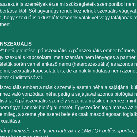
aszexuális személyek érzelmi szükségleteik szempontból nem
ertársaiktól. Sőt ugyanúgy rendelkezhetnek szexuális vággyal,
a, hogy szexuális aktust létesítsenek valakivel vagy találjanak
tnert.
NSZEXUÁLIS
P” betű jelentése: pánszexuális. A pánszexuális ember bármely
y szexuális kapcsolatra, mert számára nem lényeges a partner 
életük során van ellenkező nemű (heteroszexuális) és azonos
elmi, szexuális kapcsolatuk is, de annak kiindulása nem azonos
erek indíttatásával.
iszexuális embert a másik személy esetén néha a sajátjánál kü
hez való vonzódás, néha pedig a sajátjával azonos biológiai
iválja. A pánszexuális személy viszont a másik emberhez, min
nem figyeli annak biológiai nemét. Egyszerűen fogalmazva az
elmileg, a személybe szeret bele és csak másodlagosan foglalk
xualitása.
ány kifejezés, amely nem tartozik az LMBTQ+ betűcsoportba,