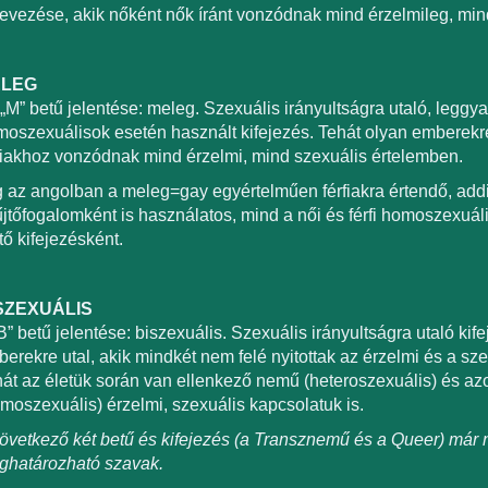
evezése, akik nőként nők íránt vonzódnak mind érzelmileg, min
LEG
„M” betű jelentése: meleg. Szexuális irányultságra utaló, leggya
oszexuálisok esetén használt kifejezés. Tehát olyan emberekre,
fiakhoz vonzódnak mind érzelmi, mind szexuális értelemben.
 az angolban a meleg=gay egyértelműen férfiakra értendő, add
jtőfogalomként is használatos, mind a női és férfi homoszexuál
tő kifejezésként.
SZEXUÁLIS
B” betű jelentése: biszexuális. Szexuális irányultságra utaló kif
erekre utal, akik mindkét nem felé nyitottak az érzelmi és a sze
át az életük során van ellenkező nemű (heteroszexuális) és a
moszexuális) érzelmi, szexuális kapcsolatuk is.
övetkező két betű és kifejezés (a Transznemű és a Queer) má
ghatározható szavak.