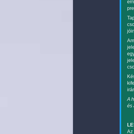
ern
pre
Tap
cso
jói
Ami
jel
egy
jel
cso
Kés
kif
irá
A h
és 
LE
Az 