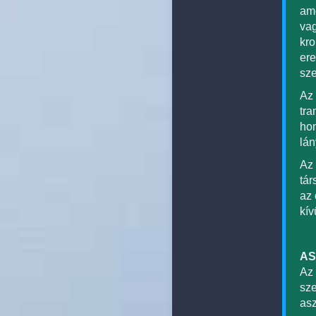
ame
vag
kro
ere
sze
Az 
tra
hom
lán
Az 
tár
az 
kív
AS
Az 
sze
asz