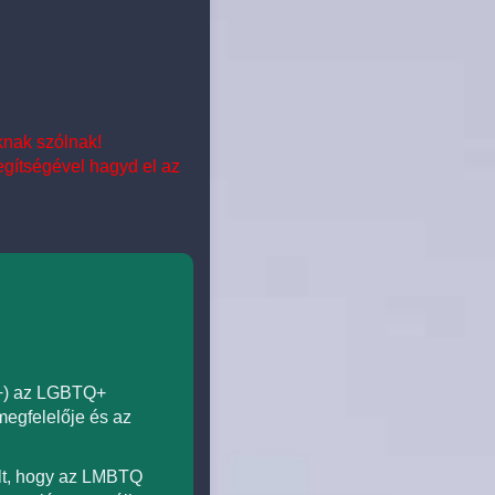
nknak szólnak!
ítségével hagyd el az
 +) az LGBTQ+
megfelelője és az
olt, hogy az LMBTQ