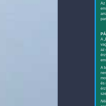
Az 
emb
arr
par
PÁ
A „
vag
az 
érz
emb
A b
nem
mot
és 
érz
sze
Néh