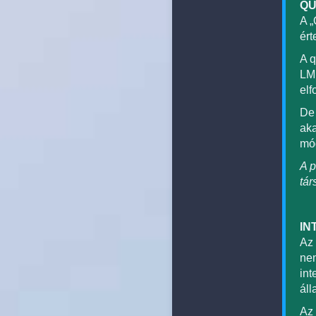
QU
A „
ért
A q
LMB
elf
De 
aka
mód
A p
tár
IN
Az 
nem
int
áll
Az 