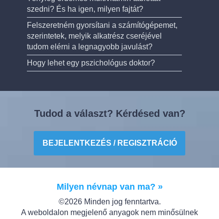
szedni? És ha igen, milyen fajtát?
Felszeretném gyorsítani a számítógépemet,
szerintetek, melyik alkatrész cseréjével
tudom elérni a legnagyobb javulást?
Hogy lehet egy pszichológus doktor?
Tudod a választ? Kérdésed van?
BEJELENTKEZÉS / REGISZTRÁCIÓ
Milyen névnap van ma? »
©2026 Minden jog fenntartva.
A weboldalon megjelenő anyagok nem minősülnek