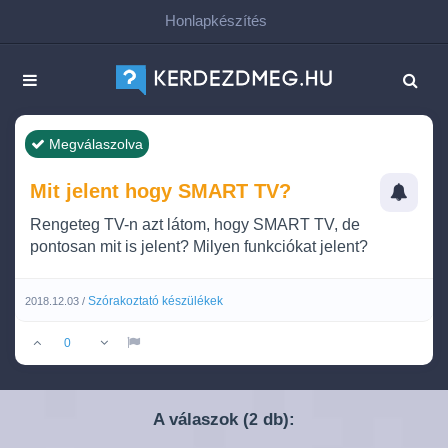
Honlapkészítés
Megválaszolva
Mit jelent hogy SMART TV?
Rengeteg TV-n azt látom, hogy SMART TV, de
pontosan mit is jelent? Milyen funkciókat jelent?
Szórakoztató készülékek
2018.12.03 /
0
A válaszok (
db):
2