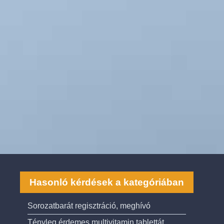
Hasonló kérdések a kategóriában
Sorozatbarát regisztráció, meghívó
Tényleg érdemes multivitamin tablettát