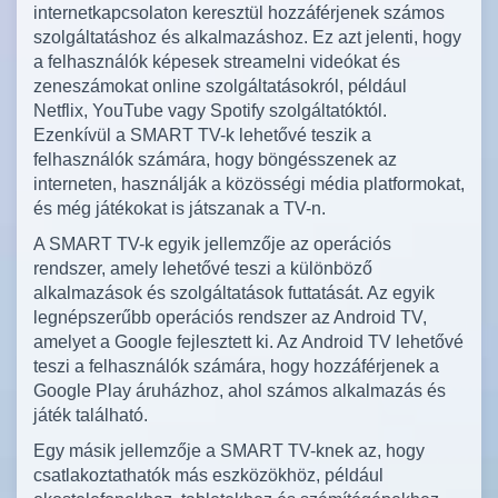
internetkapcsolaton keresztül hozzáférjenek számos
szolgáltatáshoz és alkalmazáshoz. Ez azt jelenti, hogy
a felhasználók képesek streamelni videókat és
zeneszámokat online szolgáltatásokról, például
Netflix, YouTube vagy Spotify szolgáltatóktól.
Ezenkívül a SMART TV-k lehetővé teszik a
felhasználók számára, hogy böngésszenek az
interneten, használják a közösségi média platformokat,
és még játékokat is játszanak a TV-n.
A SMART TV-k egyik jellemzője az operációs
rendszer, amely lehetővé teszi a különböző
alkalmazások és szolgáltatások futtatását. Az egyik
legnépszerűbb operációs rendszer az Android TV,
amelyet a Google fejlesztett ki. Az Android TV lehetővé
teszi a felhasználók számára, hogy hozzáférjenek a
Google Play áruházhoz, ahol számos alkalmazás és
játék található.
Egy másik jellemzője a SMART TV-knek az, hogy
csatlakoztathatók más eszközökhöz, például