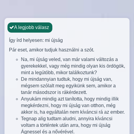
A legjobb válasz
Így írd helyesen: mi újság
Pár eset, amikor tudjuk használni a szót.
Na, mi újság veled, van már valami változás a
gyerekekkel, vagy még mindig olyan kis ördögök,
mint a legútóbb, mikor találkoztunk?
De mindannyian tudtuk, hogy mi újság van,
mégsem szólalt meg egyikünk sem, amikor a
tanár másodszor is rákérdezett.
Anyukám mindig azt tanította, hogy mindig illik
megkérdezni, hogy mi újság van otthon, még
akkor is, ha egyáltalán nem kíváncsi rá az ember.
Tegnap alig tudtam aludni, annyira kíváncsi
voltam a történtek után arra, hogy mi újság
Ágnessel és a nővérével.