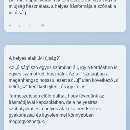
miújság használata, a helyes írásformája a szónak a
mi újság.
0
A helyes alak „Mi újság?”.
Az „újság” szó egyes számban áll, így a kérdésben is
egyes számot kell használni. Az „új” szótagban a
magánhangzó hosszú, ezért az „új” után következő „s”
betűt „sz”-ként kell ejteni, és így írni is.
Természetesen előfordulhat, hogy tévedünk az
írásmódjával kapcsolatban, de a helyesírási
szabályokat és a helyes alakokat rendszeres
gyakorlással és figyelemmel könnyebben
megjegyezhetjük.