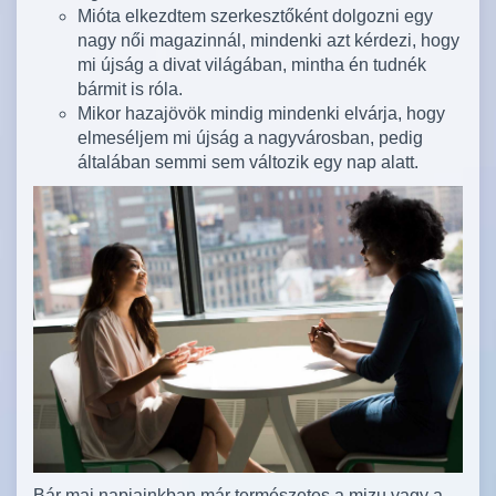
Mióta elkezdtem szerkesztőként dolgozni egy
nagy női magazinnál, mindenki azt kérdezi, hogy
mi újság a divat világában, mintha én tudnék
bármit is róla.
Mikor hazajövök mindig mindenki elvárja, hogy
elmeséljem mi újság a nagyvárosban, pedig
általában semmi sem változik egy nap alatt.
Bár mai napjainkban már természetes a mizu vagy a