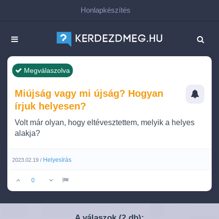
Honlapkészítés
Megválaszolva
Miújság vagy mi újság? Hogyan
írjuk helyesen?
Volt már olyan, hogy eltévesztettem, melyik a helyes
alakja?
Helyesírás
2023.02.19 /
0
A válaszok (
db):
2