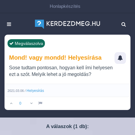
Honlapkészítés
Megválaszolva
Mond! vagy mondd! Helyesírása
Sose tudtam pontosan, hogyan kell írni helyesen
ezt a szót. Melyik lehet a jó megoldás?
Helyesírás
2021.03.06 /
0
A válaszok (
db):
1