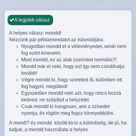
A legjobb válasz
A helyes válasz: mondd!
Nézzünk pár példamondatot az írásmódjára.
Nyugodtan mondd el a véleményedet, senki nem
fog ezért kinevetni.
Most mondd, ez az alak szerinted normális?!
Mondd már el neki, hogy ezt így nem csinálhatja
tovább!
Végre mondd ki, hogy szereted őt, különben ott
fog hagyni, meglátod!
Egyszerűen mondd neki azt, hogy nincs hozzá
kedved, ne szépítsd a helyzetet.
Csak mondd ki hangosan, ami a szívedet
nyomja, és rögtön meg fogsz könnyebbülni.
A mond!? és mondd között kicsi a különbség, de jó, ha
tudjuk, a mondd használata a helyes.