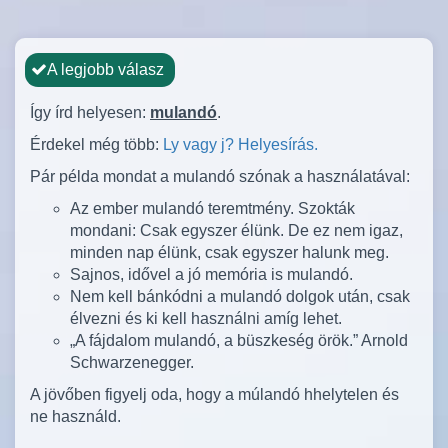
A legjobb válasz
Így írd helyesen:
mulandó
.
Érdekel még több:
Ly vagy j? Helyesírás.
Pár példa mondat a mulandó szónak a használatával:
Az ember mulandó teremtmény. Szokták
mondani: Csak egyszer élünk. De ez nem igaz,
minden nap élünk, csak egyszer halunk meg.
Sajnos, idővel a jó memória is mulandó.
Nem kell bánkódni a mulandó dolgok után, csak
élvezni és ki kell használni amíg lehet.
„A fájdalom mulandó, a büszkeség örök.” Arnold
Schwarzenegger.
A jövőben figyelj oda, hogy a múlandó hhelytelen és
ne használd.