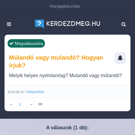
Honlapkészítés
Megválaszolva
Múlandó vagy mulandó? Hogyan
írjuk?
Melyik helyes nyelvtanilag? Mulandó vagy múlandó?
Helyesírás
2019.09.15 /
0
A válaszok (
db):
1