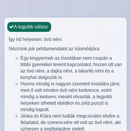
A legjobb válasz
Így írd helyesen: óvó néni
Nézzünk pár példamondatot az írásmódjára.
Egy kisgyermek az óvodában nem csupán a
többi gyerekkel teremt kapcsolatot, hiszen ott van
az óvó néni, a dajka néni, a takarító néni és a
konyhai dolgozók is.
Hanna mindig is nagyon szeretett óvodába járni,
mert ő volt minden óvó néni kedvence, ezért
mindig a kedvenc meséit olvasták, a legjobb
helyeken ülhetett ebédkor és jóéjt puszit is
mindig kapott.
Jóska és Klára nem tudták megcsinálni elsőre a
feladatot, de szerencsére ott volt az óvó néni, aki
szívesen a segítségükre sietett.