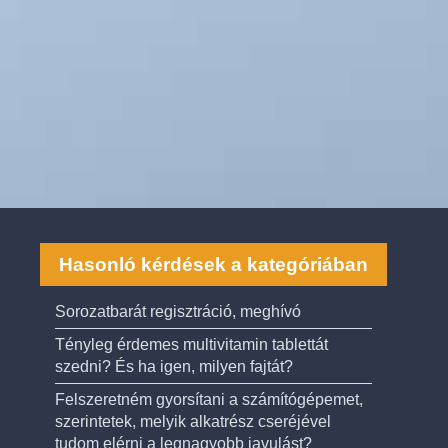
Hasonló kérdések a kategóriában
Sorozatbarát regisztráció, meghívó
Tényleg érdemes multivitamin tablettát
szedni? És ha igen, milyen fajtát?
Felszeretném gyorsítani a számítógépemet,
szerintetek, melyik alkatrész cseréjével
tudom elérni a legnagyobb javulást?