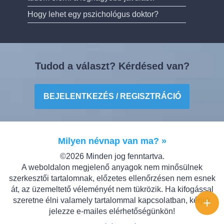
Hogy lehet egy pszichológus doktor?
Tudod a választ? Kérdésed van?
BEJELENTKEZÉS / REGISZTRÁCIÓ
Milyen névnap van ma? »
©2026 Minden jog fenntartva.
A weboldalon megjelenő anyagok nem minősülnek
szerkesztői tartalomnak, előzetes ellenőrzésen nem esnek
át, az üzemeltető véleményét nem tükrözik. Ha kifogással
+
szeretne élni valamely tartalommal kapcsolatban, kérjük
jelezze e-mailes elérhetőségünkön!