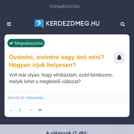
Honlapkészítés
Megválaszolva
Óvónéni, ovónéni vagy óvó néni?
Hogyan írjuk helyesen?
Volt már olyan, hogy elhibáztam, ezért kérdezem,
melyik lehet a megfelelő változat?
Helyesírás
2023.02.19 /
0
A válaszok (
db):
1