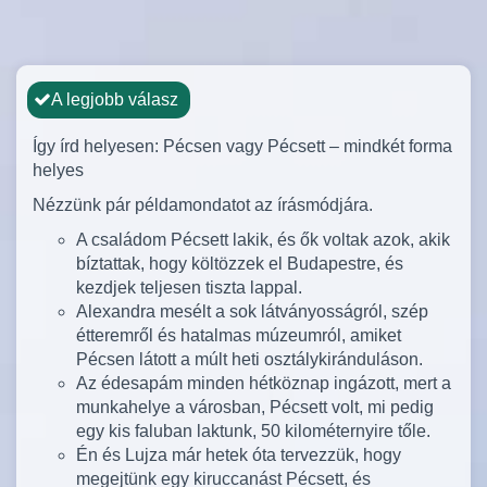
A legjobb válasz
Így írd helyesen: Pécsen vagy Pécsett – mindkét forma
helyes
Nézzünk pár példamondatot az írásmódjára.
A családom Pécsett lakik, és ők voltak azok, akik
bíztattak, hogy költözzek el Budapestre, és
kezdjek teljesen tiszta lappal.
Alexandra mesélt a sok látványosságról, szép
étteremről és hatalmas múzeumról, amiket
Pécsen látott a múlt heti osztálykiránduláson.
Az édesapám minden hétköznap ingázott, mert a
munkahelye a városban, Pécsett volt, mi pedig
egy kis faluban laktunk, 50 kilométernyire tőle.
Én és Lujza már hetek óta tervezzük, hogy
megejtünk egy kiruccanást Pécsett, és