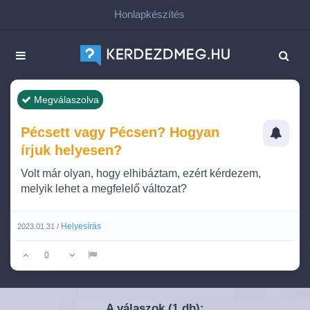
Honlapkészítés
Megválaszolva
Pécsett vagy Pécsen? Hogyan
írjuk helyesen?
Volt már olyan, hogy elhibáztam, ezért kérdezem,
melyik lehet a megfelelő változat?
Helyesírás
2023.01.31 /
0
A válaszok (
db):
1