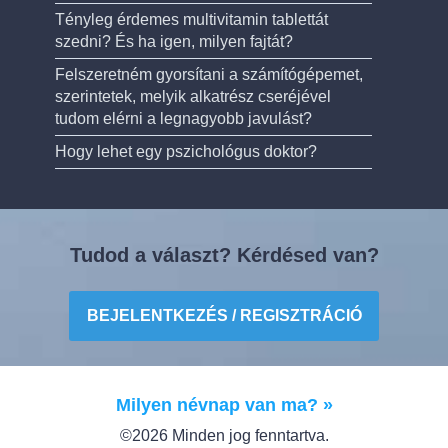
Tényleg érdemes multivitamin tablettát
szedni? És ha igen, milyen fajtát?
Felszeretném gyorsítani a számítógépemet,
szerintetek, melyik alkatrész cseréjével
tudom elérni a legnagyobb javulást?
Hogy lehet egy pszichológus doktor?
Tudod a választ? Kérdésed van?
BEJELENTKEZÉS / REGISZTRÁCIÓ
Milyen névnap van ma? »
©2026 Minden jog fenntartva.