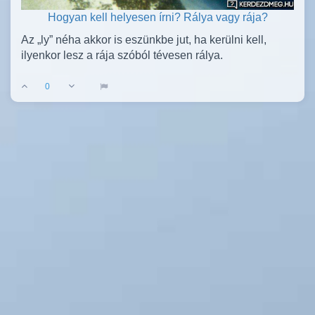
Hogyan kell helyesen írni? Rálya vagy rája?
Az „ly” néha akkor is eszünkbe jut, ha kerülni kell,
ilyenkor lesz a rája szóból tévesen rálya.
0