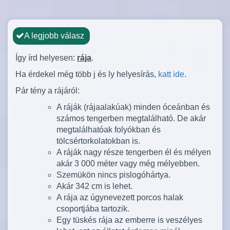
A legjobb válasz
Így írd helyesen:
rája
.
Ha érdekel még több j és ly helyesírás,
katt ide
.
Pár tény a rájáról:
A ráják (rájaalakúak) minden óceánban és
számos tengerben megtalálható. De akár
megtalálhatóak folyókban és
tölcsértorkolatokban is.
A ráják nagy része tengerben él és mélyen
akár 3 000 méter vagy még mélyebben.
Szemükön nincs pislogóhártya.
Akár 342 cm is lehet.
A rája az úgynevezett porcos halak
csoportjába tartozik.
Egy tüskés rája az emberre is veszélyes