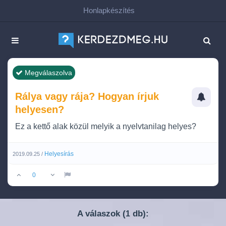
Honlapkészítés
Megválaszolva
Rálya vagy rája? Hogyan írjuk
helyesen?
Ez a kettő alak közül melyik a nyelvtanilag helyes?
Helyesírás
2019.09.25 /
0
A válaszok (
db):
1