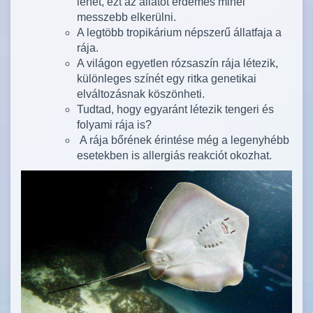
lehet, ezt az állatot érdemes minél
messzebb elkerülni.
A legtöbb tropikárium népszerű állatfaja a
rája.
A világon egyetlen rózsaszín rája létezik,
különleges színét egy ritka genetikai
elváltozásnak köszönheti.
Tudtad, hogy egyaránt létezik tengeri és
folyami rája is?
A rája bőrének érintése még a legenyhébb
esetekben is allergiás reakciót okozhat.