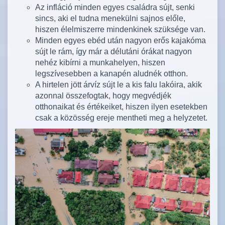
Az infláció minden egyes családra sújt, senki
sincs, aki el tudna menekülni sajnos előle,
hiszen élelmiszerre mindenkinek szüksége van.
Minden egyes ebéd után nagyon erős kajakóma
sújt le rám, így már a délutáni órákat nagyon
nehéz kibírni a munkahelyen, hiszen
legszívesebben a kanapén aludnék otthon.
A hirtelen jött árvíz sújt le a kis falu lakóira, akik
azonnal összefogtak, hogy megvédjék
otthonaikat és értékeiket, hiszen ilyen esetekben
csak a közösség ereje mentheti meg a helyzetet.