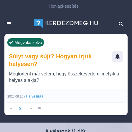
Honlapkészítés
Megválaszolva
Súlyt vagy sújt? Hogyan írjuk
helyesen?
Megtörtént már velem, hogy összekevertem, melyik a
helyes alakja?
Helyesírás
2023.08.16 /
0
A válaszok (
db):
1