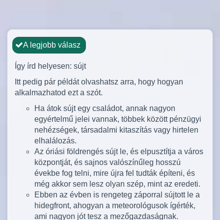
A legjobb válasz
Így írd helyesen: sújt
Itt pedig pár példát olvashatsz arra, hogy hogyan
alkalmazhatod ezt a szót.
Ha átok sújt egy családot, annak nagyon
egyértelmű jelei vannak, többek között pénzügyi
nehézségek, társadalmi kitaszítás vagy hirtelen
elhalálozás.
Az óriási földrengés sújt le, és elpusztítja a város
központját, és sajnos valószínűleg hosszú
évekbe fog telni, mire újra fel tudták építeni, és
még akkor sem lesz olyan szép, mint az eredeti.
Ebben az évben is rengeteg záporral sújtott le a
hidegfront, ahogyan a meteorológusok ígérték,
ami nagyon jót tesz a mezőgazdaságnak.