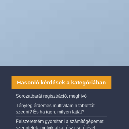
Hasonló kérdések a kategóriában
Sorozatbarát regisztráció, meghívó
Tényleg érdemes multivitamin tablettát
szedni? És ha igen, milyen fajtát?
Felszeretném gyorsítani a számítógépemet,
szerintetek, melyik alkatrész cseréjével