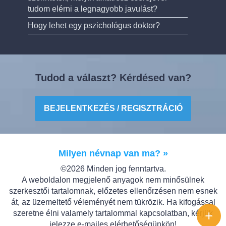
tudom elérni a legnagyobb javulást?
Hogy lehet egy pszichológus doktor?
Tudod a választ? Kérdésed van?
BEJELENTKEZÉS / REGISZTRÁCIÓ
Milyen névnap van ma? »
©2026 Minden jog fenntartva.
A weboldalon megjelenő anyagok nem minősülnek
szerkesztői tartalomnak, előzetes ellenőrzésen nem esnek
át, az üzemeltető véleményét nem tükrözik. Ha kifogással
+
szeretne élni valamely tartalommal kapcsolatban, kérjük
jelezze e-mailes elérhetőségünkön!