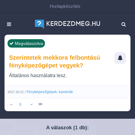
Honlapkészítés
Megválaszolva
Szerintetek mekkora felbontású
fényképezőgépet vegyek?
Általános használatra lesz.
Fényképezőgépek, kamerák
2017.10.21 /
0
A válaszok (
db):
1