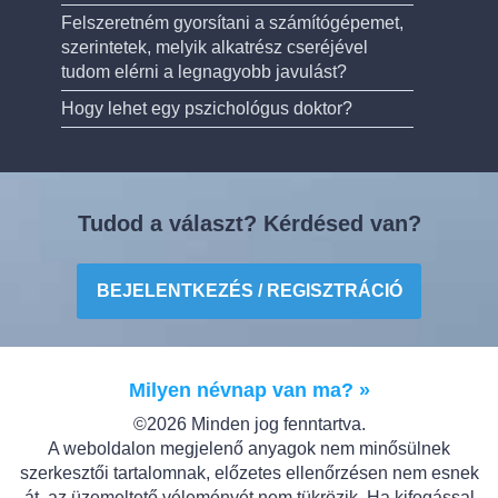
Felszeretném gyorsítani a számítógépemet,
szerintetek, melyik alkatrész cseréjével
tudom elérni a legnagyobb javulást?
Hogy lehet egy pszichológus doktor?
Tudod a választ? Kérdésed van?
BEJELENTKEZÉS / REGISZTRÁCIÓ
Milyen névnap van ma? »
©2026 Minden jog fenntartva.
A weboldalon megjelenő anyagok nem minősülnek
szerkesztői tartalomnak, előzetes ellenőrzésen nem esnek
át, az üzemeltető véleményét nem tükrözik. Ha kifogással