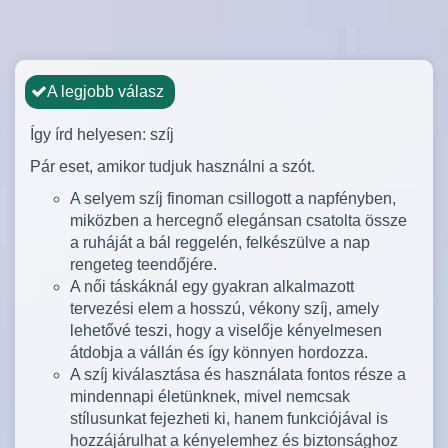
A legjobb válasz
Így írd helyesen: szíj
Pár eset, amikor tudjuk használni a szót.
A selyem szíj finoman csillogott a napfényben,
miközben a hercegnő elegánsan csatolta össze
a ruháját a bál reggelén, felkészülve a nap
rengeteg teendőjére.
A női táskáknál egy gyakran alkalmazott
tervezési elem a hosszú, vékony szíj, amely
lehetővé teszi, hogy a viselője kényelmesen
átdobja a vállán és így könnyen hordozza.
A szíj kiválasztása és használata fontos része a
mindennapi életünknek, mivel nemcsak
stílusunkat fejezheti ki, hanem funkciójával is
hozzájárulhat a kényelemhez és biztonsághoz