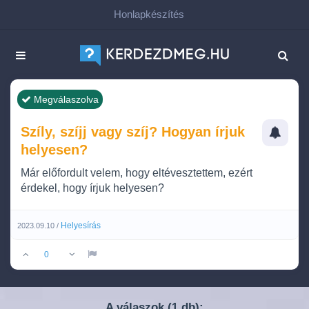
Honlapkészítés
Megválaszolva
Szíly, szíjj vagy szíj? Hogyan írjuk
helyesen?
Már előfordult velem, hogy eltévesztettem, ezért
érdekel, hogy írjuk helyesen?
Helyesírás
2023.09.10 /
0
A válaszok (
db):
1