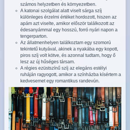
számos helyzetben és környezetben.
A katonai szolgálat alatt viselt sárga szíj
különleges érzelmi értéket hordozott, hiszen az
apám azt viselte, amikor először találkozott az
édesanyámmal egy hosszú, forró nyári napon a
tengerparton.
Az állatmenhelyen találkoztam egy szomorú
tekintetű kutyával, akinek a nyakába egy kopott,
piros szíj volt kötve, és azonnal tudtam, hogy ő
lesz az új hűséges társam.
A régies ezüstszínű szíj az elegáns estélyi
ruháján ragyogott, amikor a színházba kísértem a
kedvesemet egy romantikus randevún.