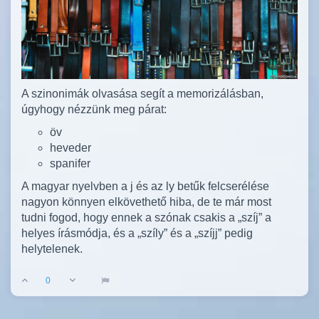
A szinonimák olvasása segít a memorizálásban,
úgyhogy nézzünk meg párat:
öv
heveder
spanifer
A magyar nyelvben a j és az ly betűk felcserélése
nagyon könnyen elkövethető hiba, de te már most
tudni fogod, hogy ennek a szónak csakis a „szíj” a
helyes írásmódja, és a „szíly” és a „szíjj” pedig
helytelenek.
0