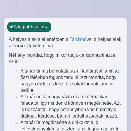
A legjobb válasz
A helyes alakja ellentétben a
Tanárnő
vel a helyes alak
a
Tanár Úr
külön írva.
Néhány mondat, hogy mikor tudjuk alkalmazni ezt a
szót.
A tanár úr ma bemutatta az új tantárgyat, amit az
őszi félévben fogunk tanulni. Azt mondta, hogy
nagyon érdekes lesz, és sokat fogunk tanulni
belőle.
A tanár úr jól magyarázta el a matematikai
feladatot, így mindenki könnyen megérthette. Azt
is hozzátette, hogy amennyiben van bármelyik
diáknak kérdése, bátran fordulhassanak hozzá.
A tanár úr megdicsérte a diákokat a jó
teljesítményükért a teszten, amit tegnap adtak le.