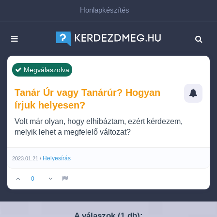
Honlapkészítés
Megválaszolva
Tanár Úr vagy Tanárúr? Hogyan
írjuk helyesen?
Volt már olyan, hogy elhibáztam, ezért kérdezem,
melyik lehet a megfelelő változat?
Helyesírás
2023.01.21 /
0
A válaszok (
db):
1