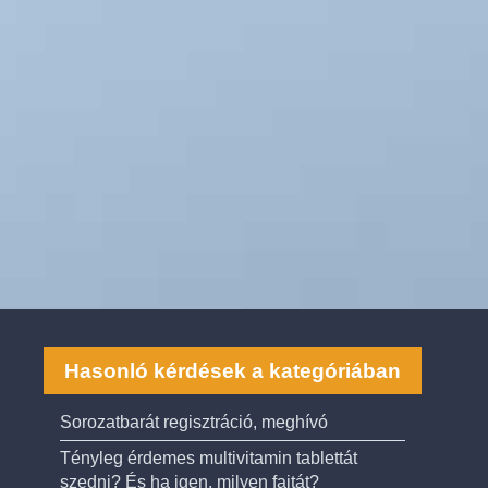
Hasonló kérdések a kategóriában
Sorozatbarát regisztráció, meghívó
Tényleg érdemes multivitamin tablettát
szedni? És ha igen, milyen fajtát?