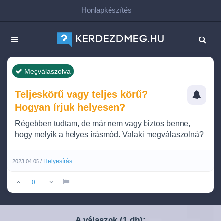
Honlapkészítés
Megválaszolva
Teljeskörű vagy teljes körű?
Hogyan írjuk helyesen?
Régebben tudtam, de már nem vagy biztos benne,
hogy melyik a helyes írásmód. Valaki megválaszolná?
Helyesírás
2023.04.05 /
0
A válaszok (
db):
1