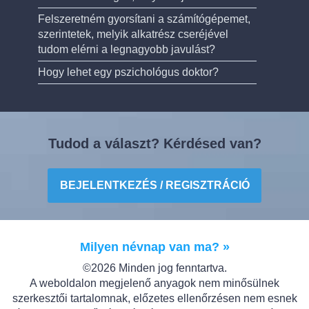
Felszeretném gyorsítani a számítógépemet,
szerintetek, melyik alkatrész cseréjével
tudom elérni a legnagyobb javulást?
Hogy lehet egy pszichológus doktor?
Tudod a választ? Kérdésed van?
BEJELENTKEZÉS / REGISZTRÁCIÓ
Milyen névnap van ma? »
©2026 Minden jog fenntartva.
A weboldalon megjelenő anyagok nem minősülnek
szerkesztői tartalomnak, előzetes ellenőrzésen nem esnek