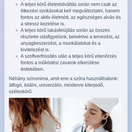
A teljes körű életmódváltás során nem csak az
étkezési szokásokat kell megváltoztatni, hanem
fontos az aktív életmód, az egészséges alvás és
a stressz kezelése is.
A teljes körű lakásfelújítás során az összes
részletre odafigyelünk, beleértve a tervezést, az
anyagbeszerzést, a munkálatokat és a
kivitelezést is.
A szoftverfrissítés után a teljes körű ellenőrzés
fontos a működési zavarok elkerülése
érdekében.
Néhány szinonima, amit erre a szóra használhatunk:
átfogó, totális, univerzális, mindenre kiterjedő,
széleskörű