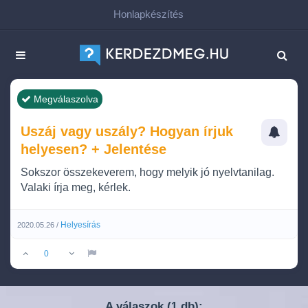
Honlapkészítés
Megválaszolva
Uszáj vagy uszály? Hogyan írjuk
helyesen? + Jelentése
Sokszor összekeverem, hogy melyik jó nyelvtanilag.
Valaki írja meg, kérlek.
Helyesírás
2020.05.26 /
0
A válaszok (
db):
1