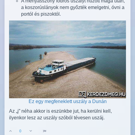
A menyasszony fodros uszályt húzott maga után,
a koszorúslányok nem győzték emelgetni, óvni a
portól és piszoktól.
Ez egy megfeneklett uszály a Dunán
Az „j” néha akkor is eszünkbe jut, ha kerülni kell,
ilyenkor lesz az uszály szóból tévesen uszáj.
0