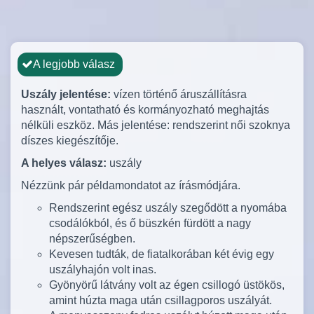
A legjobb válasz
Uszály jelentése:
vízen történő áruszállításra
használt, vontatható és kormányozható meghajtás
nélküli eszköz. Más jelentése: rendszerint női szoknya
díszes kiegészítője.
A helyes válasz:
uszály
Nézzünk pár példamondatot az írásmódjára.
Rendszerint egész uszály szegődött a nyomába
csodálókból, és ő büszkén fürdött a nagy
népszerűségben.
Kevesen tudták, de fiatalkorában két évig egy
uszályhajón volt inas.
Gyönyörű látvány volt az égen csillogó üstökös,
amint húzta maga után csillagporos uszályát.