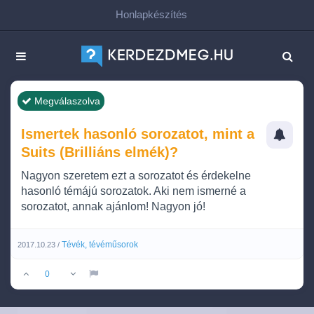
Honlapkészítés
Megválaszolva
Ismertek hasonló sorozatot, mint a
Suits (Brilliáns elmék)?
Nagyon szeretem ezt a sorozatot és érdekelne
hasonló témájú sorozatok. Aki nem ismerné a
sorozatot, annak ajánlom! Nagyon jó!
Tévék, tévéműsorok
2017.10.23 /
0