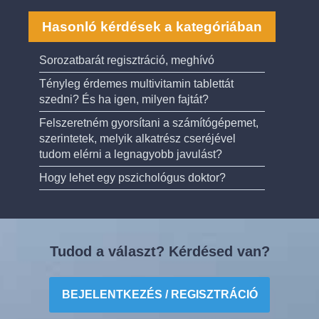
Hasonló kérdések a kategóriában
Sorozatbarát regisztráció, meghívó
Tényleg érdemes multivitamin tablettát
szedni? És ha igen, milyen fajtát?
Felszeretném gyorsítani a számítógépemet,
szerintetek, melyik alkatrész cseréjével
tudom elérni a legnagyobb javulást?
Hogy lehet egy pszichológus doktor?
Tudod a választ? Kérdésed van?
BEJELENTKEZÉS / REGISZTRÁCIÓ