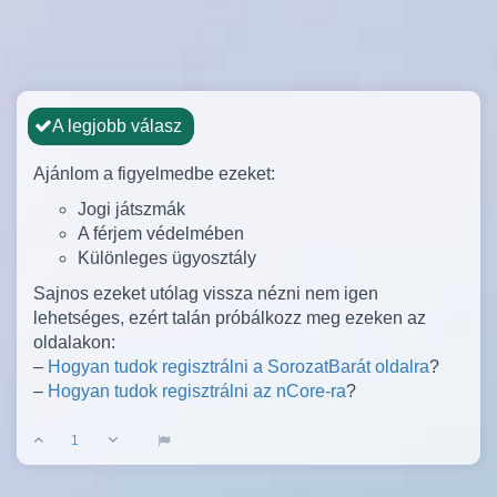
A legjobb válasz
Ajánlom a figyelmedbe ezeket:
Jogi játszmák
A férjem védelmében
Különleges ügyosztály
Sajnos ezeket utólag vissza nézni nem igen
lehetséges, ezért talán próbálkozz meg ezeken az
oldalakon:
–
Hogyan tudok regisztrálni a SorozatBarát oldalra
?
–
Hogyan tudok regisztrálni az nCore-ra
?
1