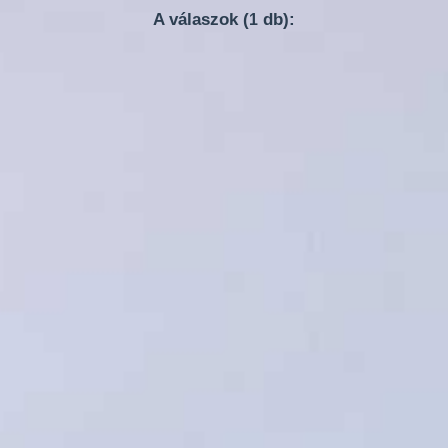
A válaszok (
db):
1